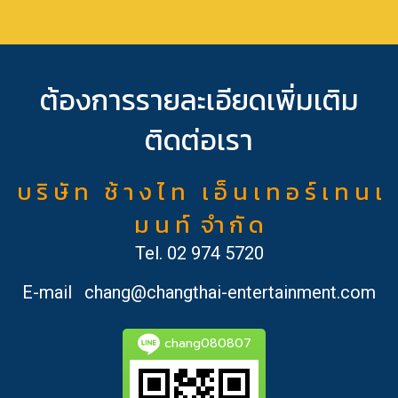
ต้องการรายละเอียดเพิ่มเติม
ติดต่อเรา
บ ริ ษั ท ช้ า ง ไ ท เ อ็ น เ ท อ ร์ เ ท น เ
ม น ท์ จำ กั ด
Tel.
02 974 5720
E-mail
chang@changthai-entertainment.com
chang080807