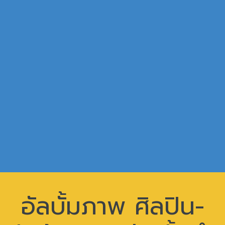
อัลบั้มภาพ ศิลปิน-