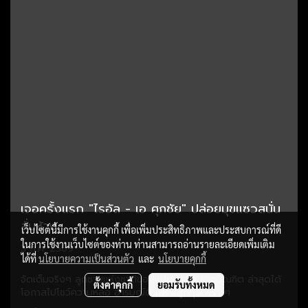
เจอครั้งแรก "ไรอัล - เอ ศุภชัย" ปล่อยมุขแซวสนั่น
ลั่นห้าง
เว็บไซต์นี้มีการใช้งานคุกกี้ เพื่อเพิ่มประสิทธิภาพและประสบการณ์ที่ดี
ในการใช้งานเว็บไซต์ของท่าน ท่านสามารถอ่านรายละเอียดเพิ่มเติม
3 ก.ค. 2569
ได้ที่
นโยบายความเป็นส่วนตัว
และ
นโยบายคุกกี้
จัดเต็มจริงๆ ลูกชายแห่งชาติของแม่ๆ ไรอัล กาจบัณฑิต ล่าสุดได้
ตั้งค่าคุกกี้
ยอมรับทั้งหมด
โอกาสไปโชว์ความหล่อ อารมณ์ดี เสิร์ฟลูกทุ่งเพราะๆ