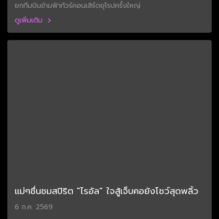
ยกทีมบินข้ามฟ้าทัวร์คอนเสิร์ตยุโรปครั้งใหญ่
ดูเพิ่มเติม
แม่ๆชื่นชมสปิริต "ไรอัล" ใจสู้เจ็บคอยังโชว์สุดพลิ้ว
6 ก.ค. 2569