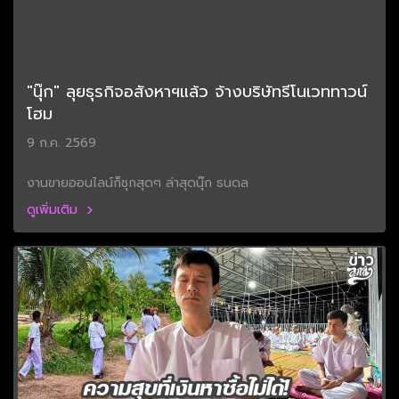
"นุ๊ก" ลุยธุรกิจอสังหาฯแล้ว จ้างบริษัทรีโนเวททาวน์
โฮม
9 ก.ค. 2569
งานขายออนไลน์ก็ชุกสุดๆ ล่าสุดนุ๊ก ธนดล
ดูเพิ่มเติม