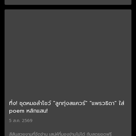
ทึ่ง! ชุดหมอลำโชว์ "ลูกทุ่งสแควร์" "แพรวธิดา" ใส่
poem หลักแสน!
5 ส.ค. 2569
สีสันสวยงามที่จัดจ้าน เสน่ห์ที่มองข้ามไม่ได้ กับสุดยอดฟรี