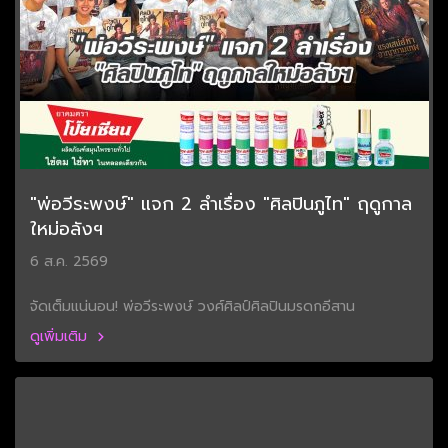
"พ่อวีระพงษ์" แจก 2 ลำเรื่อง "ศิลปินภูไท" ฤดูกาล
ใหม่อลังฯ
6 ส.ค. 2569
จัดเต็มแน่นอน! พ่อวีระพงษ์ วงศ์ศิลป์ศิลปินมรดกอีสาน
ดูเพิ่มเติม