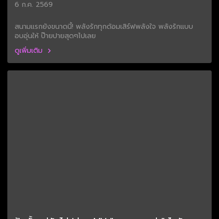
6 ก.ค. 2569
สนามแรกยังขนาดนี้! พลังรักทุกด้อมเสิร์ฟพลังใจ พลังรักแบบ
อบอุ่นให้ ป๊ายปายสุดๆไปเลย
ดูเพิ่มเติม