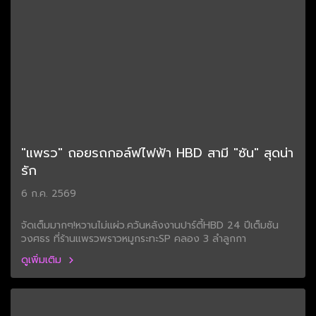
"แพรว" ถอยรถกอล์ฟไฟฟ้า HBD สามี "ซัน" สุดน่า
รัก
6 ก.ค. 2569
จัดเต็มมากๆ!หวานไม่แผ่ว.ควันหลังงานปาร์ตี้HBD 24 ปีเต็มซัน
วงศธร ที่ร้านแพรวพราวหมูกระทะSP คลอง 3 ลำลูกกา
ดูเพิ่มเติม