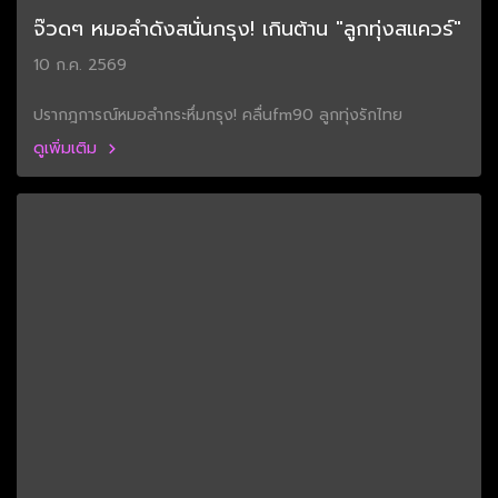
จ๊วดๆ หมอลำดังสนั่นกรุง! เกินต้าน "ลูกทุ่งสแควร์"
10 ก.ค. 2569
ปรากฎการณ์หมอลำกระหึ่มกรุง! คลื่นfm90 ลูกทุ่งรักไทย
ดูเพิ่มเติม