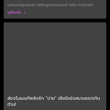
แม่ๆเมนท์สุดยอมใจ สปิริตลูกชายแห่งชาติ ไรอัล กาจบัณฑิต
ดูเพิ่มเติม
ส่องโมเมนท์พลังรัก "ปาย" เชียร์แข่งสนามแรกเกิน
ต้าน!