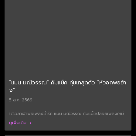
"แมน มณีวรรณ" คัมแบ็ค ทุ่มเทสุดตัว "หัวอกพ่อฮ้า
ง"
5 ส.ค. 2569
ได้เวลาเจ้าพ่อเพลงช้ำรัก แมน มณีวรรณ คัมแบ็คปล่อยเพลงใหม่
ดูเพิ่มเติม