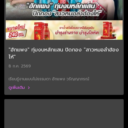
"ฮักแพง" ทุ่มงบหลักแสน ปิดกอง "สาวหมอลำฮ้อง
ไห้"
8 ก.ค. 2569
เรียนรู้งานแบบไม่ธรรมดา ฮักแพง วรัญญาภรณ์
ดูเพิ่มเติม