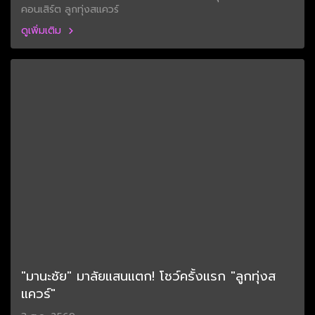
คอนเสิร์ต ลูกทุ่งสแควร์
ดูเพิ่มเติม
"มานะชัย" มาลัยแสนแตก! โชว์ครั้งแรก "ลูกทุ่งส
แควร์"