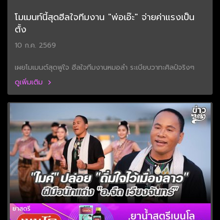
โมเมนท์นี้สุดฮีลใจทีมงาน "พ่อเอ๊ะ" จ่ายค่าแรงเป็น
ตั้ง
10 ก.ค. 2569
เผยโมเมนต์สุดฟูใจ ฮีลใจทีมงานหมอลำ ระเบียบวาทะศิลป์จริงๆ
ดูเพิ่มเติม