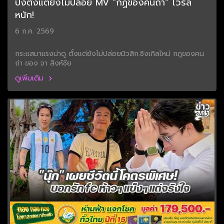
ปังตั้งแต่ยังไม่ปล่อย MV "กฏของคนถ่า" ไวรัล
หนัก!
6 ก.ค. 2569
กระแสมาแรงน่าดู ตั้งแต่ยังไม่ปล่อยมิวสิก.ซิงเกิลใหม่ กฎของคน
ถ่า ของ จา สิงห์ชัย
ดูเพิ่มเติม