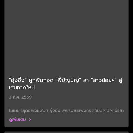
"อุ๋งอิ๋ง" ผูกพันกอด "พี่ปัญปัญ" ลา "สาวน้อยฯ" สู่
เส้นทางใหม่
3 ก.ค. 2569
โมเมนท์สุดฮีลใจแฟนๆ อุ๋งอิ๋ง เพชรบ้านแพงกอดกับปัญปัญ จริยา
ดูเพิ่มเติม