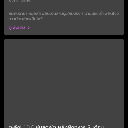
3 ส.ค. 2569
สมกับฉายา หมอลำเพลินเงินล้านรุ่นใหม่จริงๆ มานะชัย ลำเพลินโชว์
สาวน้อยลำเพลินโชว์
ดูเพิ่มเติม
ตะลึง! "นัน" หุ่นสุดฟิต หลังฝึกทหาร 3 เดือน