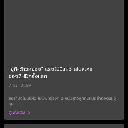
"ยูกิ-ต้าวหยอง" แรงไม่มีแผ่ว เล่นละคร
ช่อง7HDครั้งแรก
7 ก.ค. 2569
ออร่าปังไม่มีแผ่ว ไม่มีพักจริงๆ 2 หนุ่มสาวลูกทุ่งหมอลำฮอตแห่ง
ยุค
ดูเพิ่มเติม