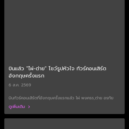
บินแล้ว "ไผ่-ต่าย" โชว์รูปหัวใจ ทัวร์คอนเสิร์ต
อังกฤษครั้งแรก
6 ส.ค. 2569
บินทัวร์คอนเสิร์ตที่อังกฤษครั้งแรกแล้ว ไผ่ พงศธร,ต่าย อรทัย
ดูเพิ่มเติม