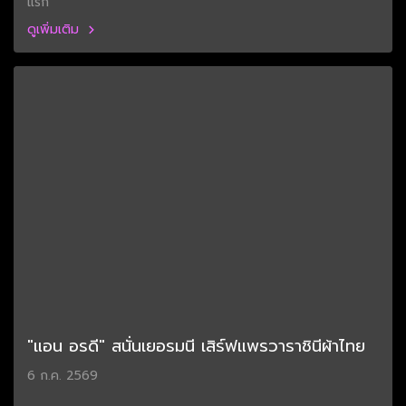
แรก
ดูเพิ่มเติม
"แอน อรดี" สนั่นเยอรมนี เสิร์ฟแพรวาราชินีผ้าไทย
6 ก.ค. 2569