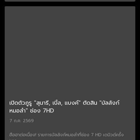
เปิดตัวภูรู "สุนารี, เบิ้ล, แบงค์" ตัดสิน "บัลลังก์
หมอลำ" ช่อง 7HD
7 ก.ค. 2569
ฮือฮาต่อเนื่อง! รายการบัลลังก์หมอลำที่ช่อง 7 HD เดบิวต์ครั้ง