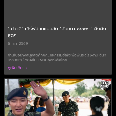
"เปาวลี" เสิร์ฟม่วนแบบสับ "ฉันทนา ชะชะช่า" คึกคัก
สุดๆ
6 ก.ค. 2569
ผ่านไปอย่างสนุกสุดคึกคัก...กิจกรรมฮีลใจเพื่อพี่น้องโรงงาน ฉันท
นาชะชะช่า โดยคลื่น FM90ลูกทุ่งรักไทย
ดูเพิ่มเติม