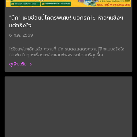
"นุ๊ก" เผยชีวิตนี้โคตรพิเศษ! บอกรักfc ห้าวๆแข็งๆ
แต่จริงใจ
6 ก.ค. 2569
ได้ใจแฟนๆอีกแล้ว ความที่ นุ๊ก ธนดล.แสดงความรู้สึกแบบจริงใจ
ไม่เฟค ในทุกๆเรื่องแฟนๆเลยซัพพอร์ตโดยบริสุทธิ์ใจ
ดูเพิ่มเติม