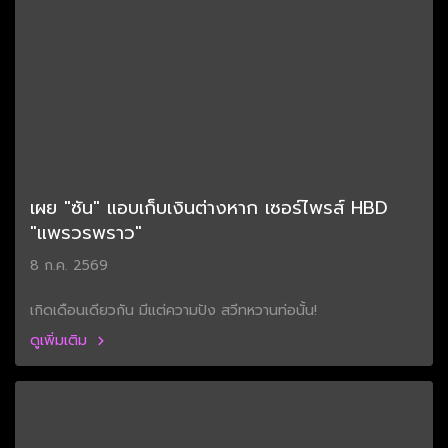
เผย "ซัน" แอบเก็บเงินต่างหาก เซอร์ไพรส์ HBD
"แพรวรพราว"
8 ก.ค. 2569
เกิดเดือนเดียวกัน มีแต่ความปัง สวีทหวานท่อนั้น!
ดูเพิ่มเติม