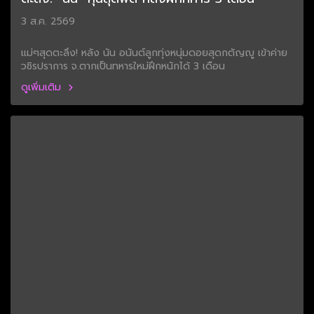
3 ส.ค. 2569
แม่ๆสุดตะลึง! หลัง นัน อนันต์ลูกทุ่งหนุ่มดอยสุดกตัญญู เข้าค่าย
วชิรปราการ จ.ตากเป็นทหารใหม่ฝึกหนักได้ 3 เดือน
ดูเพิ่มเติม