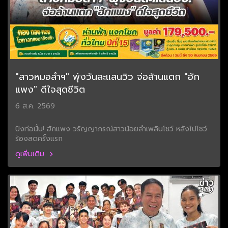
"สาวหมอลำฯ" พุ่งวันละแสนวิว จ่อล้านแตก "ฮัก
แพง" ดีใจสุดชีวิต
6 ส.ค. 2569
ปังท่อนั้น! ฮักแพง วรัญญาภรณ์สาวน้อยลำเพลินโชว์ หลังไปโชว์
ร้องสดครั้งแรก
ดูเพิ่มเติม