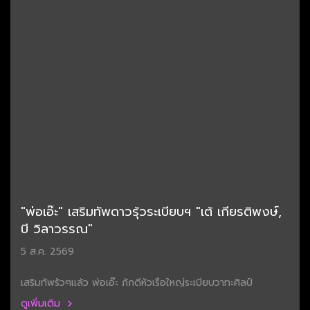
"พ่อเอ๊ะ" เสริมทัพดาวรุ้วระเบียบฯ "เต้ เกียรติพงษ์,
บี วิลาวรรณ"
5 ส.ค. 2569
เสริมทัพรัวๆแล้ว พ่อเอ๊ะ ภักดีหัวเรือใหญ่ระเบียบวาทะศิลป์
ดูเพิ่มเติม