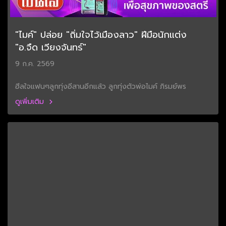
"ไมค์" ปล่อย "ถิ่มใจไว้เมืองลาว" ฝีมือนักแต่ง
"อ.จืด เวียงจันทร์"
9 ก.ค. 2569
ฮีลใจแฟนๆลูกทุ่งอีสานอีกแล้ว ลูกทุ่งตัวพ่อไมค์ ภิรมย์พร
ดูเพิ่มเติม