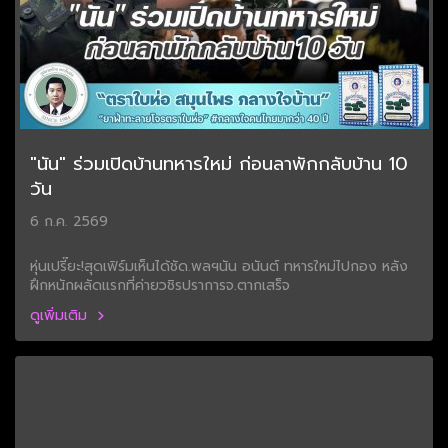
"นัน" ร่วมเปิดบ้านทหารใหม่ ก่อนลาพักกลับบ้าน 10
วัน
6 ก.ค. 2569
หุ่นเปรี๊ยะ!สุดเฟิร์มเห็นได้ชัด.พลฯนัน อนันต์ ทหารใหม่ไปกอง หลัง
ฝึกหนักผลัดแรกที่ค่ายวชิรปราการจ.ตากเสร็จ
ดูเพิ่มเติม