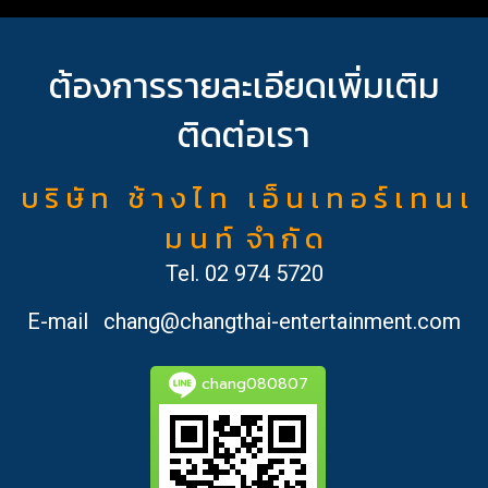
ต้องการรายละเอียดเพิ่มเติม
ติดต่อเรา
บ ริ ษั ท ช้ า ง ไ ท เ อ็ น เ ท อ ร์ เ ท น เ
ม น ท์ จำ กั ด
Tel.
02 974 5720
E-mail
chang@changthai-entertainment.com
chang080807