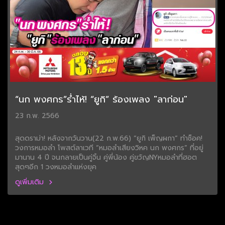
“นก พงศกร”ร่ำไห้! “ยูกิ” ร้องเพลง "ลาก่อน"
23 ก.พ. 2566
สุดดราม่า! หลังจากวันวาน(22 ก.พ.66) “ยูกิ เพ็ญผกา” ทำช็อค!
วงการหมอลำ โพสต์ลาเวที “หมอลำเสียงวิหค นก พงศกร” ที่อยู่
มานาน 4 ปี จนกลายเป็นคู่จิ้น คู่พี่น้อง คู่ขวัญNYหมอลำที่ฮอต
สุดๆอีก 1 วงหมอลำแห่งยุค
ดูเพิ่มเติม