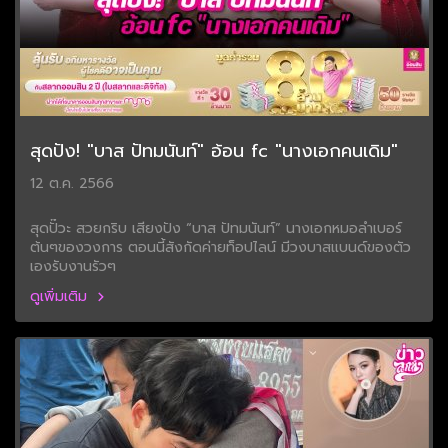
สุดปัง! "บาส ปัทมนันท์" อ้อน fc "นางเอกคนเดิม"
12 ต.ค. 2566
สุดปั๊วะ สวยกริบ เสียงปัง “บาส ปัทมนันท์” นางเอกหมอลำเบอร์
ต้นๆของวงการ ตอนนี้สังกัดค่ายท็อปไลน์ มีวงบาสแบนด์ของตัว
เองรับงานรัวๆ
ดูเพิ่มเติม