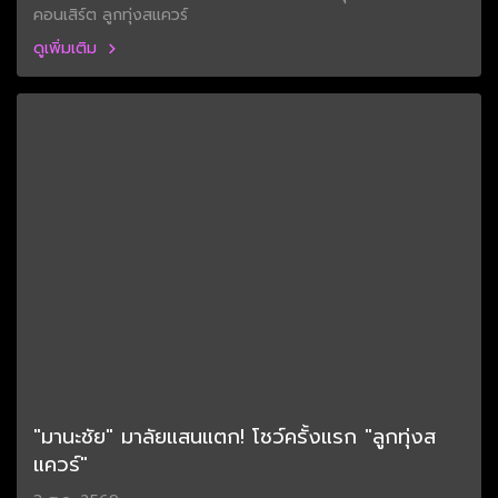
คอนเสิร์ต ลูกทุ่งสแควร์
ดูเพิ่มเติม
"มานะชัย" มาลัยแสนแตก! โชว์ครั้งแรก "ลูกทุ่งส
แควร์"