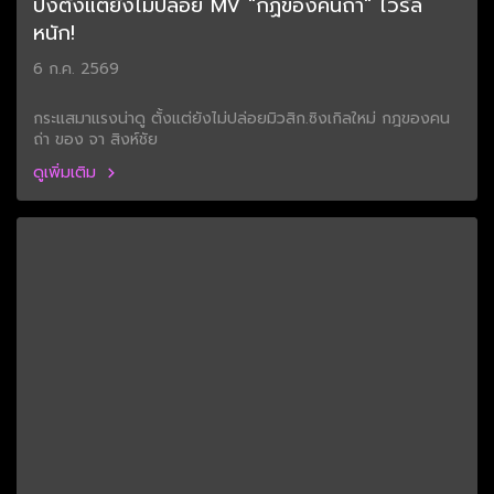
ปังตั้งแต่ยังไม่ปล่อย MV "กฏของคนถ่า" ไวรัล
หนัก!
6 ก.ค. 2569
กระแสมาแรงน่าดู ตั้งแต่ยังไม่ปล่อยมิวสิก.ซิงเกิลใหม่ กฎของคน
ถ่า ของ จา สิงห์ชัย
ดูเพิ่มเติม