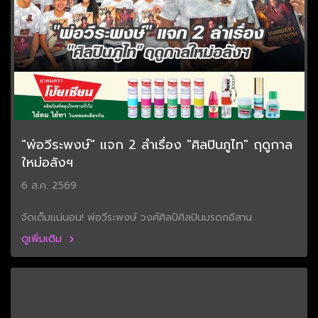
"พ่อวีระพงษ์" แจก 2 ลำเรื่อง "ศิลปินภูไท" ฤดูกาล
ใหม่อลังฯ
6 ส.ค. 2569
จัดเต็มแน่นอน! พ่อวีระพงษ์ วงศ์ศิลป์ศิลปินมรดกอีสาน
ดูเพิ่มเติม