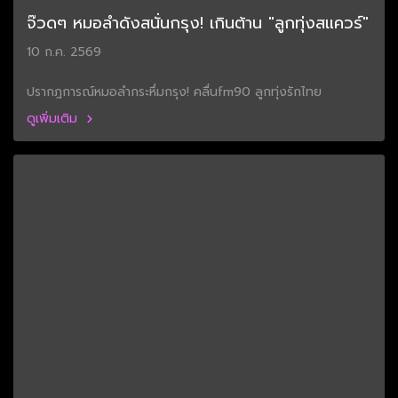
จ๊วดๆ หมอลำดังสนั่นกรุง! เกินต้าน "ลูกทุ่งสแควร์"
10 ก.ค. 2569
ปรากฎการณ์หมอลำกระหึ่มกรุง! คลื่นfm90 ลูกทุ่งรักไทย
ดูเพิ่มเติม