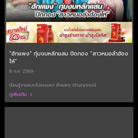
"ฮักแพง" ทุ่มงบหลักแสน ปิดกอง "สาวหมอลำฮ้อง
ไห้"
8 ก.ค. 2569
เรียนรู้งานแบบไม่ธรรมดา ฮักแพง วรัญญาภรณ์
ดูเพิ่มเติม