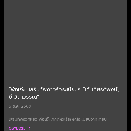
"พ่อเอ๊ะ" เสริมทัพดาวรุ้วระเบียบฯ "เต้ เกียรติพงษ์,
บี วิลาวรรณ"
5 ส.ค. 2569
เสริมทัพรัวๆแล้ว พ่อเอ๊ะ ภักดีหัวเรือใหญ่ระเบียบวาทะศิลป์
ดูเพิ่มเติม