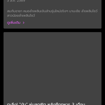
3 ส.ค. 2569
สมกับฉายา หมอลำเพลินเงินล้านรุ่นใหม่จริงๆ มานะชัย ลำเพลินโชว์
สาวน้อยลำเพลินโชว์
ดูเพิ่มเติม
ตะลึง! "นัน" หุ่นสุดฟิต หลังฝึกทหาร 3 เดือน