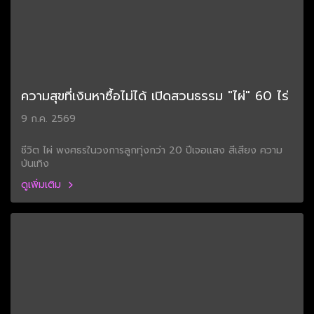
ความสุขที่เงินหาซื้อไม่ได้ เปิดสวนธรรม "ไผ่" 60 ไร่
9 ก.ค. 2569
ชีวิต ไผ่ พงศธรในวงการลูกทุ่งกว่า 20 ปีเจอแสง สีเสียง ความ
บันเทิง
ดูเพิ่มเติม