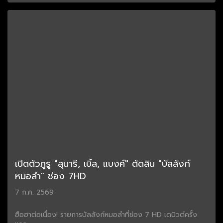
เปิดตัวภูรู "สุนารี, เบิ้ล, แบงค์" ตัดสิน "บัลลังก์
หมอลำ" ช่อง 7HD
7 ก.ค. 2569
ฮือฮาต่อเนื่อง! รายการบัลลังก์หมอลำที่ช่อง 7 HD เดบิวต์ครั้ง