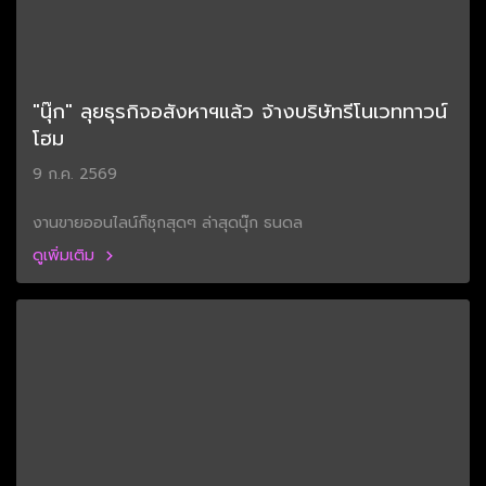
"นุ๊ก" ลุยธุรกิจอสังหาฯแล้ว จ้างบริษัทรีโนเวททาวน์
โฮม
9 ก.ค. 2569
งานขายออนไลน์ก็ชุกสุดๆ ล่าสุดนุ๊ก ธนดล
ดูเพิ่มเติม