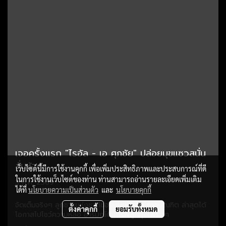
เจอครั้งแรก "ไรอัล - เอ ศุภชัย" ปล่อยมุขแซวสนั่น
ลั่นห้าง
เว็บไซต์นี้มีการใช้งานคุกกี้ เพื่อเพิ่มประสิทธิภาพและประสบการณ์ที่ดี
ในการใช้งานเว็บไซต์ของท่าน ท่านสามารถอ่านรายละเอียดเพิ่มเติม
3 ก.ค. 2569
ได้ที่
นโยบายความเป็นส่วนตัว
และ
นโยบายคุกกี้
จัดเต็มจริงๆ ลูกชายแห่งชาติของแม่ๆ ไรอัล กาจบัณฑิต ล่าสุดได้
ตั้งค่าคุกกี้
ยอมรับทั้งหมด
โอกาสไปโชว์ความหล่อ อารมณ์ดี เสิร์ฟลูกทุ่งเพราะๆ