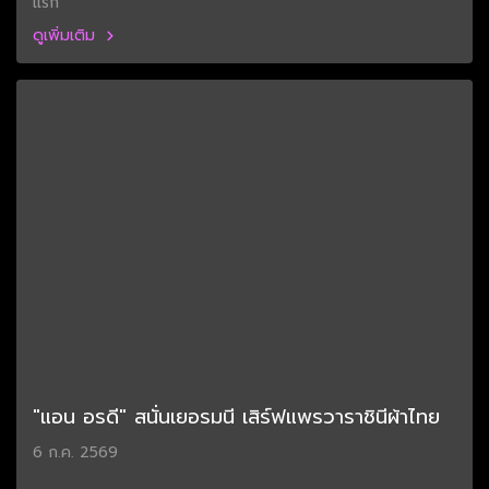
แรก
ดูเพิ่มเติม
"แอน อรดี" สนั่นเยอรมนี เสิร์ฟแพรวาราชินีผ้าไทย
6 ก.ค. 2569