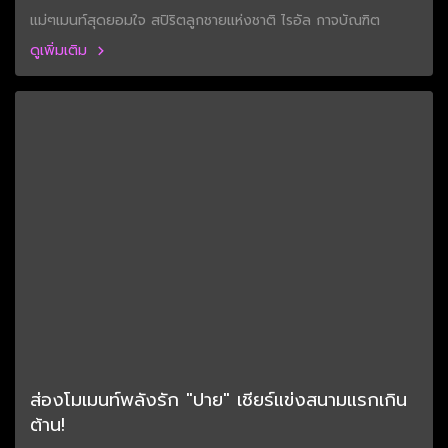
แม่ๆเมนท์สุดยอมใจ สปิริตลูกชายแห่งชาติ ไรอัล กาจบัณฑิต
ดูเพิ่มเติม
ส่องโมเมนท์พลังรัก "ปาย" เชียร์แข่งสนามแรกเกิน
ต้าน!