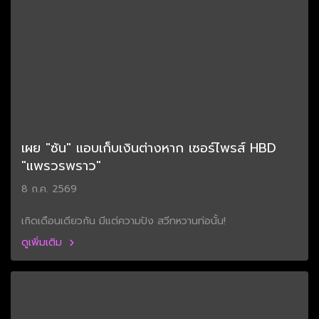
เผย "ซัน" แอบเก็บเงินต่างหาก เซอร์ไพรส์ HBD
"แพรวรพราว"
8 ก.ค. 2569
เกิดเดือนเดียวกัน มีแต่ความปัง สวีทหวานท่อนั้น!
ดูเพิ่มเติม