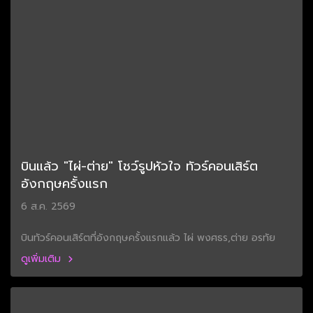
บินแล้ว "ไผ่-ต่าย" โชว์รูปหัวใจ ทัวร์คอนเสิร์ต
อังกฤษครั้งแรก
6 ส.ค. 2569
บินทัวร์คอนเสิร์ตที่อังกฤษครั้งแรกแล้ว ไผ่ พงศธร,ต่าย อรทัย
ดูเพิ่มเติม