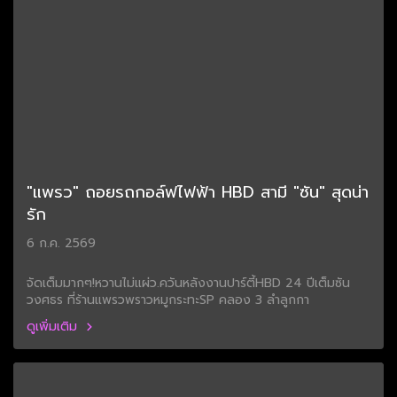
"แพรว" ถอยรถกอล์ฟไฟฟ้า HBD สามี "ซัน" สุดน่า
รัก
6 ก.ค. 2569
จัดเต็มมากๆ!หวานไม่แผ่ว.ควันหลังงานปาร์ตี้HBD 24 ปีเต็มซัน
วงศธร ที่ร้านแพรวพราวหมูกระทะSP คลอง 3 ลำลูกกา
ดูเพิ่มเติม