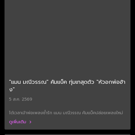
"แมน มณีวรรณ" คัมแบ็ค ทุ่มเทสุดตัว "หัวอกพ่อฮ้า
ง"
5 ส.ค. 2569
ได้เวลาเจ้าพ่อเพลงช้ำรัก แมน มณีวรรณ คัมแบ็คปล่อยเพลงใหม่
ดูเพิ่มเติม