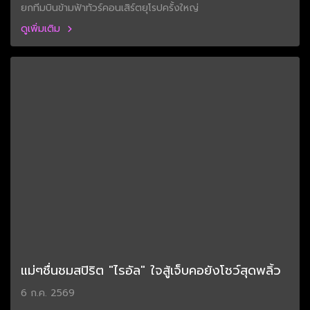
ยกทีมบินข้ามฟ้าทัวร์คอนเสิร์ตยุโรปครั้งใหญ่
ดูเพิ่มเติม
แม่ๆชื่นชมสปิริต "ไรอัล" ใจสู้เจ็บคอยังโชว์สุดพลิ้ว
6 ก.ค. 2569