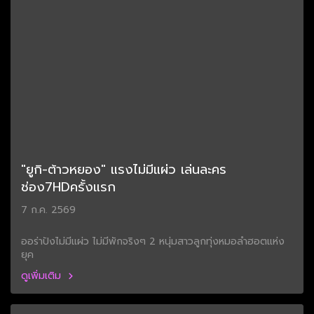
"ยูกิ-ต้าวหยอง" แรงไม่มีแผ่ว เล่นละคร
ช่อง7HDครั้งแรก
7 ก.ค. 2569
ออร่าปังไม่มีแผ่ว ไม่มีพักจริงๆ 2 หนุ่มสาวลูกทุ่งหมอลำฮอตแห่ง
ยุค
ดูเพิ่มเติม