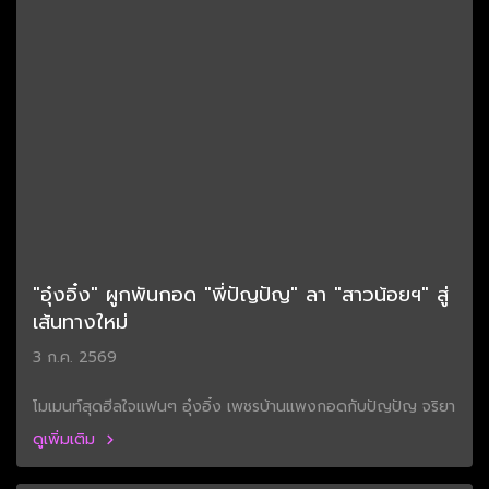
"อุ๋งอิ๋ง" ผูกพันกอด "พี่ปัญปัญ" ลา "สาวน้อยฯ" สู่
เส้นทางใหม่
3 ก.ค. 2569
โมเมนท์สุดฮีลใจแฟนๆ อุ๋งอิ๋ง เพชรบ้านแพงกอดกับปัญปัญ จริยา
ดูเพิ่มเติม