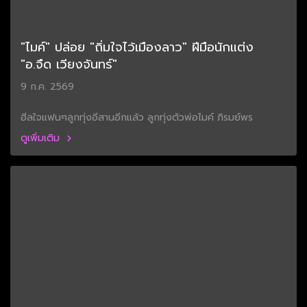
"ไมค์" ปล่อย "ถิ่มใจไว้เมืองลาว" ฝีมือนักแต่ง
"อ.จืด เวียงจันทร์"
9 ก.ค. 2569
ฮีลใจแฟนๆลูกทุ่งอีสานอีกแล้ว ลูกทุ่งตัวพ่อไมค์ ภิรมย์พร
ดูเพิ่มเติม