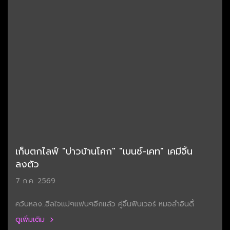
เก็บตกไลฟ์ "บ่าวบ้านโคก" "เบนซ์-เคท" เคมีจิ้น
ลงตัว
7 ก.ค. 2569
ควันหลง..ฮีลใจแม่ๆแฟนๆอีกแล้ว คู่จิ้นฟินเวอร์ หมอลำอินดี้
ดูเพิ่มเติม