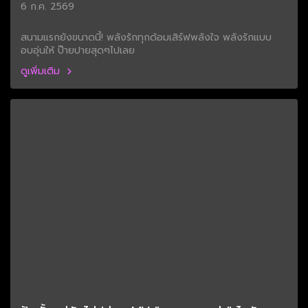
6 ก.ค. 2569
สนามแรกยังขนาดนี้! พลังรักทุกด้อมเสิร์ฟพลังใจ พลังรักแบบ
อบอุ่นให้ ป๊ายปายสุดๆไปเลย
ดูเพิ่มเติม