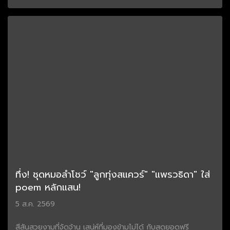
ทึ่ง! ชุดหมอลำโชว์ "ลูกทุ่งสแควร์" "แพรวธิดา" ใส่
poem หลักแสน!
5 ส.ค. 2569
สีสันสวยงามที่จัดจ้าน เสน่ห์ที่มองข้ามไม่ได้ กับสุดยอดฟรี