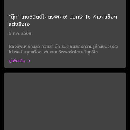
"นุ๊ก" เผยชีวิตนี้โคตรพิเศษ! บอกรักfc ห้าวๆแข็งๆ
แต่จริงใจ
6 ก.ค. 2569
ได้ใจแฟนๆอีกแล้ว ความที่ นุ๊ก ธนดล.แสดงความรู้สึกแบบจริงใจ
ไม่เฟค ในทุกๆเรื่องแฟนๆเลยซัพพอร์ตโดยบริสุทธิ์ใจ
ดูเพิ่มเติม