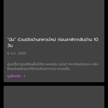
"นัน" ร่วมเปิดบ้านทหารใหม่ ก่อนลาพักกลับบ้าน 10
วัน
6 ก.ค. 2569
หุ่นเปรี๊ยะ!สุดเฟิร์มเห็นได้ชัด.พลฯนัน อนันต์ ทหารใหม่ไปกอง หลัง
ฝึกหนักผลัดแรกที่ค่ายวชิรปราการจ.ตากเสร็จ
ดูเพิ่มเติม