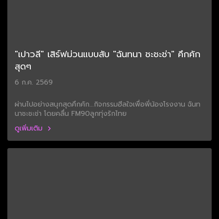
"เปาวลี" เสิร์ฟม่วนแบบสับ "ฉันทนา ชะชะช่า" คึกคัก
สุดๆ
6 ก.ค. 2569
ผ่านไปอย่างสนุกสุดคึกคัก...กิจกรรมฮีลใจเพื่อพี่น้องโรงงาน ฉันท
นาชะชะช่า โดยคลื่น FM90ลูกทุ่งรักไทย
ดูเพิ่มเติม