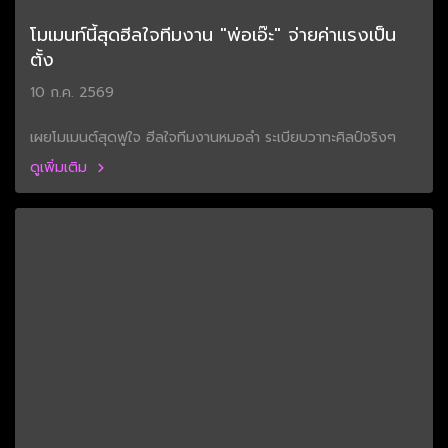
โมเมนท์นี้สุดฮีลใจทีมงาน "พ่อเอ๊ะ" จ่ายค่าแรงเป็น
ตั้ง
10 ก.ค. 2569
เผยโมเมนต์สุดฟูใจ ฮีลใจทีมงานหมอลำ ระเบียบวาทะศิลป์จริงๆ
ดูเพิ่มเติม