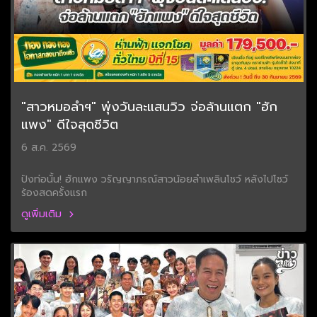
"สาวหมอลำฯ" พุ่งวันละแสนวิว จ่อล้านแตก "ฮัก
แพง" ดีใจสุดชีวิต
6 ส.ค. 2569
ปังท่อนั้น! ฮักแพง วรัญญาภรณ์สาวน้อยลำเพลินโชว์ หลังไปโชว์
ร้องสดครั้งแรก
ดูเพิ่มเติม