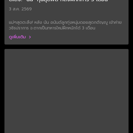
3 ส.ค. 2569
แม่ๆสุดตะลึง! หลัง นัน อนันต์ลูกทุ่งหนุ่มดอยสุดกตัญญู เข้าค่าย
วชิรปราการ จ.ตากเป็นทหารใหม่ฝึกหนักได้ 3 เดือน
ดูเพิ่มเติม