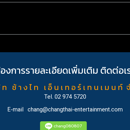
้องการรายละเอียดเพิ่มเติม ติดต่อเ
ั ท ช้ า ง ไ ท เ อ็ น เ ท อ ร์ เ ท น เ ม น ท์ 
Tel.
02 974 5720
E-mail
chang@changthai-entertainment.com
chang080807