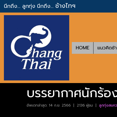
ช้างไทฯ
นึกถึง... ลูกทุ่ง
นึกถึง...
HOME
แนวคิดช้
บรรยากาศนักร้อง
อัพเดทล่าสุด: 14 ก.ย. 2566
|
2136 ผู้ชม
|
ลูกทุ่งสแคว