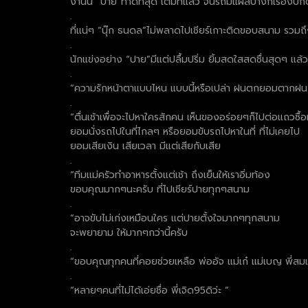
งานนี้ “ปาย”ทำดีที่สุด เต็มที่แล้ว จนรถมีแผลบ้างก็เรื่องป
.
ที่แน่ๆ “นุ๊ก ธนดล”ไม่พลาดไปเชียร์เกาะติดขอบสนาม รว
.
นักแข่งอย่าง “ปาย”มีแต่ปลื้มปริ่ม ยิ้มสดใสสดชื่นสุดๆ แ
.
“ความรักหน้าตาแบบไหน แบบนี้หรือเปล่า ฝนตกยอมตาก
.
“ตื่นเช้าเพื่อจะไปหาใครสักคน เห็นของอร่อยๆก็ไปต่อแถวซื้อ
ยอมนั่งรถไปในที่ไกลๆ หรือยอมขับรถไปหาในที่ ที่ไม่เคยไป
ยอมเสียเงิน เสียเวลา มีแต่เสียกับเสีย
.
“ทีมแม่ครัวทำอาหารตั้งแต่เช้า ถึงเย็นให้เราอิ่มท้อง
ขอบคุณมากๆนะครับ ที่ไปเชียร์ปายทุกๆสนาม
.
“อาจขับไม่เก่งเหมือนใคร แต่ปายตั้งใจมากๆทุกสนาม
จะพยายาม ให้มากๆกว่านี้ครับ
.
“ขอบคุณทุกคนที่คอยช่วยเหลือ พ่ออัจ แม่เก๋ แม่เบญ พี่สมเพี
.
“หลายๆคนที่ไม่ได้เอ่ยชื่อ พี่เจิด95ดิว่ะ ”