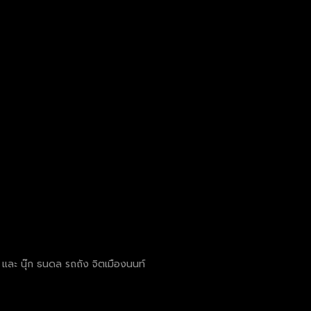
คน และ นุ๊ก ธนดล รถถัง จิตเมืองนนท์