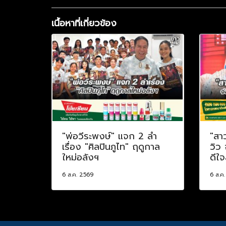
เนื้อหาที่เกี่ยวข้อง
"พ่อวีระพงษ์" แจก 2 ลำ
"สา
เรื่อง "ศิลปินภูไท" ฤดูกาล
วิว
ใหม่อลังฯ
ดีใจ
6 ส.ค. 2569
6 ส.ค