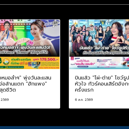
วหมอลำฯ" พุ่งวันละแสน
บินแล้ว "ไผ่-ต่าย" โชว์รู
 จ่อล้านแตก "ฮักแพง"
หัวใจ ทัวร์คอนเสิร์ตอัง
สุดชีวิต
ครั้งแรก
. 2569
6 ส.ค. 2569