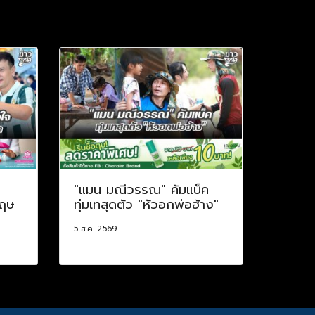
ป
"แมน มณีวรรณ" คัมแบ็ค
กฤษ
ทุ่มเทสุดตัว "หัวอกพ่อฮ้าง"
5 ส.ค. 2569