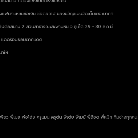
กติในสนาม ที่ต้องแซงเบียดเร่งแข่งกัน
มถึงแฟนๆแห่ขนช่อเงิน ช่อดอกไม้ ของขวัญแบบจัดเต็มเยอะมากๆ
ล้วไปต่อสนาม 2 สวนสาธารณะสะพานหิน จ.ภูเก็ต 29 - 30 ส.ค.นี้
ฝน แดดร้อนยอมตากแดด
มาให้
ยว พี่เบส พ่อโอ่ง ครูแมน ครูต้น พี่เต้ย พี่เมย์ พี่อ๊อด พี่แม็ก ทีมช่างทุก