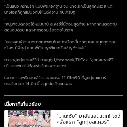
.
"เป็นแนว ความรัก แบบพระเอกฐานะจน นางเอกเป็นลูกคนรวย แต่
นางเอกก็ถูกแม่บังคับให้แต่งงาน กับเศรษฐี
.
“หนูเพิ่งปิดกองไอ้หนุ่มนาปี ละครซีรี่ย์ตอนสุดท้าย ฝากทุกคนติดตาม
ตอนจบด้วย และฝากรอชมเรื่องต่อไปรัวๆ
.
“ขอบคุณผู้ร่วมบทบาททุกๆคนในละครเรื่องนี้มากๆนะคะ สนุกทุกตอน
จริงๆ มีพี่ลูลู่ และ พี่ยุ้ย ญาติเยอะรับเชิญด้วยค่ะ”
.
ตามดูลูกทุ่งเดอะซีรี่ย์ ทางยูทูป,facebook,TikTok “ลูกทุ่งเดอะซีรี่
ย์”และแฟนๆไปฟังเรไรร้องเพลงสดๆ
.
ในมหกรรมฟรีคอนเสิร์ตฉลองครบ 12 ปีfm90 ที่ลูกทุ่งสแควร์
บรรทัดทอง 14 มิย.นี้ สนุกบันเทิงแน่นอน..
เนื้อหาที่เกี่ยวข้อง
"มานะชัย" มาลัยแสนแตก! โชว์
ครั้งแรก "ลูกทุ่งสแควร์"