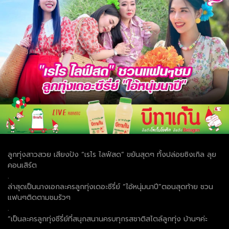
ลูกทุ่งสาวสวย เสียงปัง “เรไร ไลฟ์สด” ขยันสุดๆ ทั้งปล่อยซิงเกิล ลุย
คอนเสิร์ต
.
ล่าสุดเป็นนางเอกละครลูกทุ่งเดอะซีรี่ย์ “ไอ้หนุ่มนาปี”ตอนสุดท้าย ชวน
แฟนๆติดตามชมรัวๆ
.
“เป็นละครลูกทุ่งซีรี่ย์ที่สนุกสนานครบทุกรสชาติสไตล์ลูกทุ่ง บ้านๆค่ะ