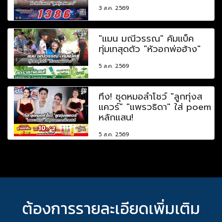
3 ส.ค. 2569
"แมน มณีวรรณ" คัมแบ็ค
ทุ่มเทสุดตัว "หัวอกพ่อฮ้าง"
5 ส.ค. 2569
ทึ่ง! ชุดหมอลำโชว์ "ลูกทุ่งส
แควร์" "แพรวธิดา" ใส่ poem
หลักแสน!
5 ส.ค. 2569
ต้องการรายละเอียดเพิ่มเติม