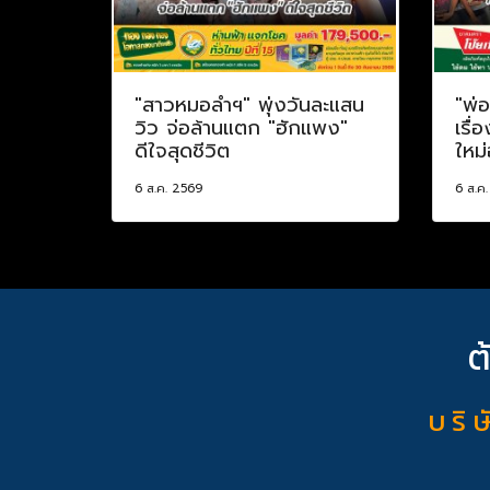
"สาวหมอลำฯ" พุ่งวันละแสน
"พ่
วิว จ่อล้านแตก "ฮักแพง"
เรื่
ดีใจสุดชีวิต
ใหม่
6 ส.ค. 2569
6 ส.ค
ต
บ ริ ษ