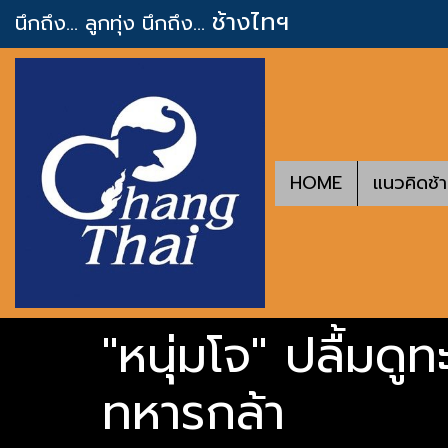
ช้างไทฯ
นึกถึง... ลูกทุ่ง
นึกถึง...
HOME
แนวคิดช้
"หนุ่มโจ" ปลื้มดู
ทหารกล้า