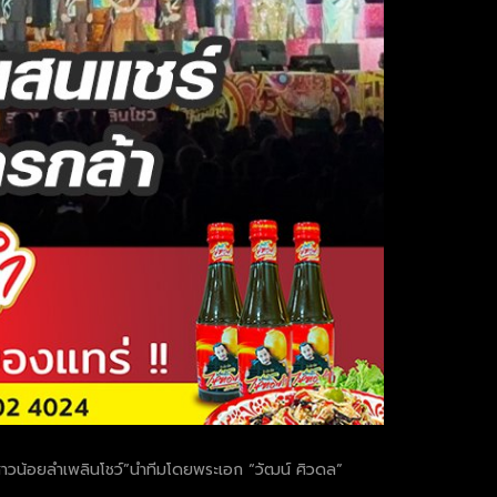
“สาวน้อยลำเพลินโชว์”นำทีมโดยพระเอก “วัฒน์ ศิวดล”