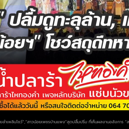
ยลำเพลินโชว์”,”สาวน้อยเพชรบ้านแพง”สุดปลื้มปริ่ม ที่เห็นผลงานอลังการ 