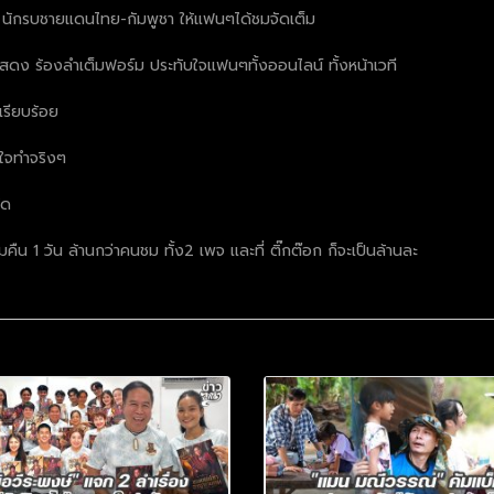
ย นักรบชายแดนไทย-กัมพูชา ให้แฟนๆได้ชมจัดเต็ม
แสดง ร้องลำเต็มฟอร์ม ประทับใจแฟนๆทั้งออนไลน์ ทั้งหน้าเวที
ปเรียบร้อย
ใจทำจริงๆ
ัด
ืน 1 วัน ล้านกว่าคนชม ทั้ง2 เพจ เเละที่ ติ๊กต๊อก ก็จะเป็นล้านละ