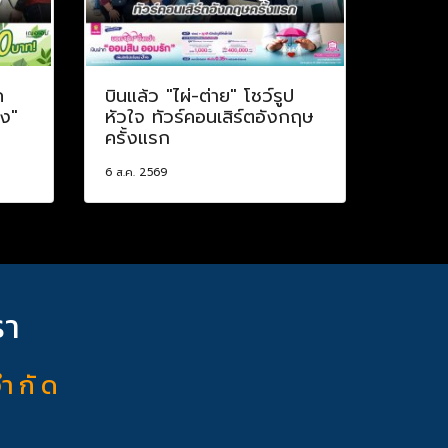
ค
บินแล้ว "ไผ่-ต่าย" โชว์รูป
าง"
หัวใจ ทัวร์คอนเสิร์ตอังกฤษ
ครั้งแรก
6 ส.ค. 2569
รา
จำ กั ด