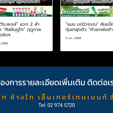
อวีระพงษ์" แจก 2 ลำ
"แมน มณีวรรณ" คัมแบ็
อง "ศิลปินภูไท" ฤดูกาล
ทุ่มเทสุดตัว "หัวอกพ่อฮ้
อลังฯ
5 ส.ค. 2569
. 2569
้องการรายละเอียดเพิ่มเติม ติดต่อเ
ั ท ช้ า ง ไ ท เ อ็ น เ ท อ ร์ เ ท น เ ม น ท์ 
Tel.
02 974 5720