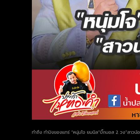
ทำถึง ทำปังของแทร่ “หนุ่มโจ ยมนิล”บิ๊กบอส 2 วง”สาวน้อ
.