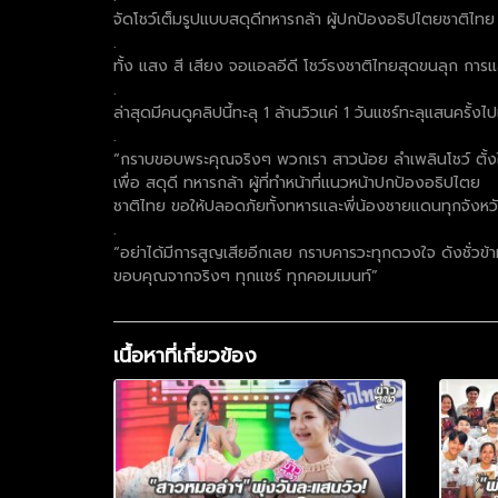
จัดโชว์เต็มรูปแบบสดุดีทหารกล้า ผู้ปกป้องอธิปไตยชาติไท
.
ทั้ง แสง สี เสียง จอแอลอีดี โชว์ธงชาติไทยสุดขนลุก การ
.
ล่าสุดมีคนดูคลิปนี้ทะลุ 1 ล้านวิวแค่ 1 วันแชร์ทะลุแสนครั้งไ
.
“กราบขอบพระคุณจริงๆ พวกเรา สาวน้อย ลำเพลินโชว์ ตั้ง
เพื่อ สดุดี ทหารกล้า ผู้ที่ทำหน้าที่เเนวหน้าปกป้องอธิปไตย
ชาติไทย ขอให้ปลอดภัยทั้งทหารเเละพี่น้องชายเเดนทุกจังหว
.
“อย่าได้มีการสูญเสียอีกเลย กราบคารวะทุกดวงใจ ดังชั่วข้ามค
ขอบคุณจากจริงๆ ทุกเเชร์ ทุกคอมเมนท์”
เนื้อหาที่เกี่ยวข้อง