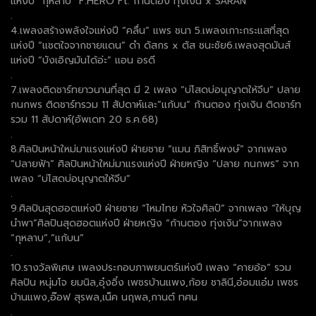
แห่งปี “กุหลาบ” F.HERO Ft. ก้านตอง ทุ่งเงิน x SARAN
.
4.เพลงสร้างพลังใจแห่งปี “คลื่น” แพร ชนา 5.เพลงเกาะกระแสที่สุด
แห่งปี “แชตใจจากชายแดน” ดำ ดัสกร x ตัส ชนะชัย6.เพลงสุดมันส์
แห่งปี “บังเอิญมันได้อ่ะ” แอน อรดี
.
7.เพลงติดชาร์ทยาวนานที่สุด มี 2 เพลง “บ่โสดบ่อนุญาตให้จีบ” ปลาย
กนกพร ติดชาร์ทรวม 11 สัปดาห์และ”แก้บน” ก้านตอง ทุ่งเงิน ติดชาร์ท
รวม 11 สัปดาห์(อัพเดท 20 ธ.ค.68)
.
8.ศิลปินหน้าใหม่มาแรงแห่งปี ฝ่ายชาย “แมน ภิสิทธิ์พงษ์” จากเพลง
“ปลายฟ้า” ศิลปินหน้าใหม่มาแรงแห่งปี ฝ่ายหญิง “ปลาย กนกพร” จาก
เพลง “บ่โสดบ่อนุญาตให้จีบ”
.
9.ศิลปินสุดฮอตแห่งปี ฝ่ายชาย “ไหมไทย หัวใจศิลป์” จากเพลง “ให้บุญ
นำพา”ศิลปินสุดฮอตแห่งปี ฝ่ายหญิง “ก้านตอง ทุ่งเงิน”จากเพลง
“กุหลาบ”,”แก้บน”
.
10.รางวัลพิเศษ เพลงประกอบภาพยนตร์แห่งปี เพลง “คายอ้อ” รวม
ศิลปิน หนุ่มโจ ยมนิล,อุ๋งอิ๋ง เพชรบ้านแพง,ก้อย ชาลินี,อ๋อมแอ๋ม เพชร
บ้านแพง,อ๊อฟ สุรพล,เน็ค นฤพล,กานต์ ทศน
.