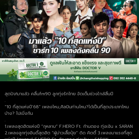
สุดปัง!มาแล้ว คลื่นfm90 ลูกทุ่งรักไทย จัดเต็มช่วงใกล้สิ้นปี
.
“10 ที่สุดแห่งปี’68” เพลงไหน,ศิลปินท่านไหน?ได้เป็นที่สุดประเภทไหน
บ้าง? ไปเบิ่งกัน
.
1.เพลงสุดฮิตแห่งปี “กุหลาบ” F.HERO Ft. ก้านตอง ทุ่งเงิน x SARAN
2.เพลงลูกทุ่งอินดี้สุดฮิต “ผู้บ่าวเสื้อปุ๋ย” ดิด คิตตี้ 3.เพลงมาแรงที่สุด