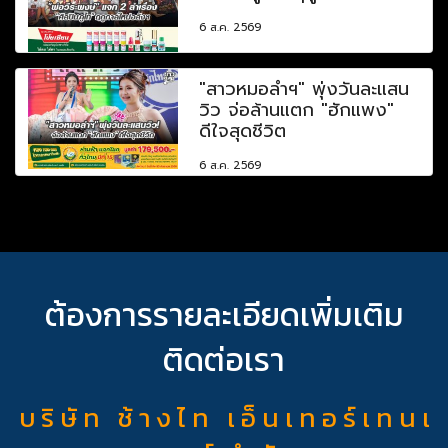
6 ส.ค. 2569
"สาวหมอลำฯ" พุ่งวันละแสน
วิว จ่อล้านแตก "ฮักแพง"
ดีใจสุดชีวิต
6 ส.ค. 2569
ต้องการรายละเอียดเพิ่มเติม
ติดต่อเรา
บ ริ ษั ท ช้ า ง ไ ท เ อ็ น เ ท อ ร์ เ ท น เ