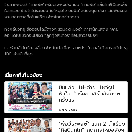
ซึ่งภาพยนตร์ “คายอ้อ”พร้อมเพลงประกอบ “คายอ้อ”คลื่นfm90และสื่อ
ในเครือบ.ช้างไทได้ร่วมมือกับ”หนุ่มโจ ยมนิล”สนับสนุน ประชาสัมพันธ์ผล
งานออกทางสื่อในเครือบ.ช้างไททุกช่องทาง
.
ทั้งคลื่นวิทยุ,สื่อออนไลน์ต่างๆ รวมถึงหมอลำ,ดารานักแสดง “คาย
อ้อ”ได้ไปโชว์คอนเสิร์ต “ลูกทุ่งสแควร์”ที่อนุสาวรีย์ชัยฯ
.
และร่วมอีเว้นท์ของสื่อบ.ช้างไทต่อเนื่อง จนหนัง “คายอ้อ”โกยรายได้ทะลุ
100 ล้านในที่สุด..
เนื้อหาที่เกี่ยวข้อง
บินแล้ว "ไผ่-ต่าย" โชว์รูป
หัวใจ ทัวร์คอนเสิร์ตอังกฤษ
ครั้งแรก
6 ส.ค. 2569
"พ่อวีระพงษ์" แจก 2 ลำเรื่อง
"ศิลปินภูไท" ฤดูกาลใหม่อลังฯ