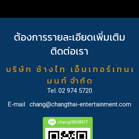
ต้องการรายละเอียดเพิ่มเติม
ติดต่อเรา
บ ริ ษั ท ช้ า ง ไ ท เ อ็ น เ ท อ ร์ เ ท น เ
ม น ท์ จำ กั ด
Tel.
02 974 5720
E-mail
chang@changthai-entertainment.com
chang080807