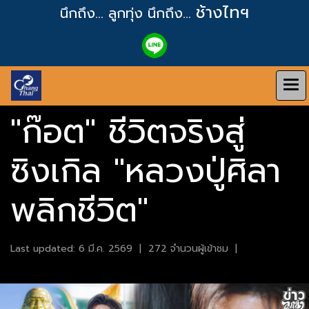
ช้างไทฯ
นึกถึง... ลูกทุ่ง
นึกถึง...
"ก๊อต" ชีวิตจริงสู่
ซิงเกิล "หลวงปู่ศิลา
พลิกชีวิต"
Last updated: 6 มี.ค. 2569
|
272 จำนวนผู้เข้าชม
|