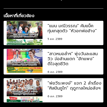
เนื้อหาที่เกี่ยวข้อง
"แมน มณีวรรณ" คัมแบ็ค
ทุ่มเทสุดตัว "หัวอกพ่อฮ้าง"
5 ส.ค. 2569
"สาวหมอลำฯ" พุ่งวันละแสน
วิว จ่อล้านแตก "ฮักแพง"
ดีใจสุดชีวิต
6 ส.ค. 2569
"พ่อวีระพงษ์" แจก 2 ลำเรื่อง
"ศิลปินภูไท" ฤดูกาลใหม่อลังฯ
6 ส.ค. 2569