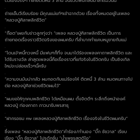
ตัวเองจริงๆ ที่เคยติดหนี้ 3 ล้าน จนชีวิตฟื้นกลับมาสำเร็จวันนี้
.
ถ่ายเอ็มวีเรียบร้อย มีคุณแม่แท้ๆเข้าฉากด้วย เรื่องทั้งหมดอยู่ในเพลง
“หลวงปู่ศิลาพลิกชีวิต”
.
“ก๊อต”เผยกับข่าวลูกทุ่งว่า “เพลง หลวงปู่ศิลาพลิกชีวิต เป็นการ
ถ่ายทอดเรื่องราวชีวิตจริงของผมครับ ที่ลำบากทำแคบหมูขายกับแม่
.
“โดนเจ้าหนี้ทวงหนี้ มีแฟนๆก็ทิ้ง จนมาได้ร้องเพลงคาถาพลิกชีวิต และ
ได้รับรางวัล ล่าสุดเพลงนี้คือเรื่องราวที่แท้จริงในชีวิตครับ เป็นซิงเกิล
ใหม่จะปล่อยเร็วๆนี้ครับ
.
“ความจนมันน่ากลัว ผมกอดกับแม่ร้องไห้ ติดหนี้ 3 ล้าน หมดหนทางไป
ต่อ หลวงปู่ศิลาช่วยชีวิตผมไว้”
.
“ผมขอให้ทุกคนพลิกชีวิต ได้เหมือนผม ตั้งจิตดีๆ ระลึกถึงหน้าองค์
หลวงปู่ ท่องคาถา ภาวนารับพรสาธุ
.
“ฝากรอชม mv เพลงหลวงปู่ศิลาพลิกชีวิต เรื่องจริงในชีวิตผมครับ”
.
ซึ่งเพลง “หลวงปู่ศิลาพลิกชีวิต”คำร้อง/ทำนอง “บิ๊ก ชัชวาล” เรียบ
เรียง “บิ๊ก ชัชวาล” โปรดักชั่น “น้ำเพชรสตูดิโอ”