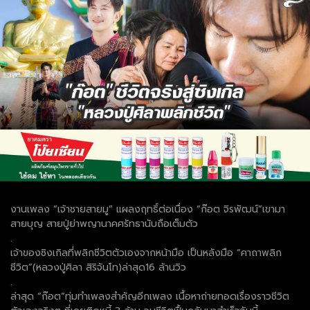
งานเพลง “เจ้าชายสายมู” แผลงฤทธิ์ต่อเนื่อง “ก๊อต จิรพัฒน์”เขามา
สายบุญ สายปู่ย่าพญานาคศรัทธานับถือเต็มตัว
.
เจ้าของซิงเกิลที่พลิกชีวิตตัวเองจากหน้ามือ เป็นหลังมือ “คาถาพลิก
ชีวิต”(หลวงปู่ศิลา สิริจันโท)ล่าสุด16 ล้านวิว
.
ล่าสุด “ก๊อต”ทุ่มทำเพลงสำคัญอีกเพลง เนื้อหาถ่ายทอดเรื่องราวชีวิต