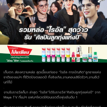
เก็บตก..ส่องความหล่อ สุดเนี๊ยบเท่ของ “ไรอัล กาจบัณฑิต”ลูกชายแห่ง
ชาติของแม่ๆ ที่ชีวิตปังตลอดปี ทั้งซิงเกิล,งานคอนเสิร์ตรัวๆ,งานอีเว้
นท์ก็มี
.
งานรับรางวัลก็มา ล่าสุด “ไรอัล”ได้รับรางวัล“ศิลปินลูกทุ่งแห่งปี” จาก
Maya TV ที่แม่ๆ แฟนๆโหวตให้จนเรตติ้งพุ่งอันดับ 1
.