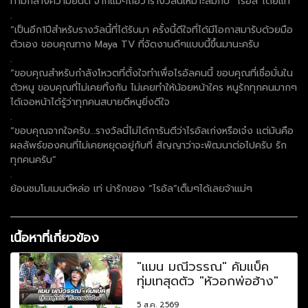
ท่ามกลางความยินดี จากแม่ๆถือว่ารางวัลนี้เหมาะสมกับ “ไรอัล”โดยแท้
.
“เป็นอีก1ปีสำหรับรางวัลนี้ที่ได้รับมา ครั้งนี้ดีใจที่ได้มีโอกาสมารับด้วยมือ
ตัวเอง ขอบคุณทาง Maya TV ที่จัดงานดีๆแบบนี้ขึ้นมานะครับ
.
“ขอบคุณสำหรับกำลังโหวตที่ตั้งใจทำเพื่อไรอัลคนนี้ ขอบคุณที่เชื่อมั่นใน
ตัวหนู ขอบคุณที่ไม่เคยทิ้งกัน ไม่เคยทำให้น้อยหน้าใคร หนูรักทุกคนมากๆ
ได้เจอหน้าได้รู้ว่าทุกคนสบายดีหนูยิ่งดีใจ
.
“ขอบคุณจากใจครับ…รางวัลนี่ไม่ได้การันตีว่าไรอัลเก่งหรือเจ๋ง แต่มันคือ
ผลลัพธ์ของคนที่ไม่เคยหยุดอยู่กับที่ สัญญาว่าจะพัฒนาต่อไปครับ รัก
ทุกคนครับ”
.
ย้อนชมโมเมนต์หล่อ เท่ น่ารักของ “ไรอัล”เต็มๆได้เลยจ้าแม่ๆ
เนื้อหาที่เกี่ยวข้อง
"แมน มณีวรรณ" คัมแบ็ค
ทุ่มเทสุดตัว "หัวอกพ่อฮ้าง"
5 ส.ค. 2569