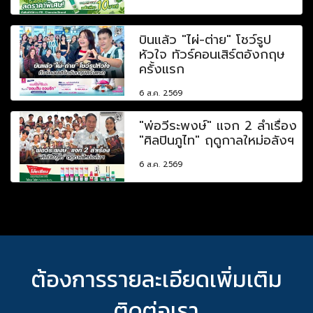
บินแล้ว "ไผ่-ต่าย" โชว์รูป
หัวใจ ทัวร์คอนเสิร์ตอังกฤษ
ครั้งแรก
6 ส.ค. 2569
"พ่อวีระพงษ์" แจก 2 ลำเรื่อง
"ศิลปินภูไท" ฤดูกาลใหม่อลังฯ
6 ส.ค. 2569
ต้องการรายละเอียดเพิ่มเติม
ติดต่อเรา