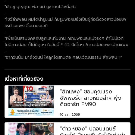
.
"เชิดชู บุญคุณ พ่อ-เเม่ บูชายกไว้เหนือหัว
.
"โชว์ลำเพลิน ผมได้นำรูปเเม่ กับรูปพ่อผมซึ่งเป็นผู้ก่อตั้งวงสาวน้อยเพ
ชรบ้านเเพง ขึ้นมาบนเวที
.
"เพื่อเป็นสิริมงคลกับลูกเเละทีมงาน กราบพ่อเเละเเม่จริงๆ ถ้าไม่มีเวที
ไม่มีสาวน้อย ก็ไม่มีลูกๆ ในวันนี้ !! 42 ปีเต็มๆ #สาวน้อยเพชรบ้านแพง
.
"จากวันนั้น มาถึงวันนี้ ให้ลูกได้สานต่อ ศิลปะวัฒนธรรม ลำเพลิน !!"
เนื้อหาที่เกี่ยวข้อง
"ฮักแพง" ขอบคุณแรง
ซัพพอร์ต สาวหมอลำฯ พุ่ง
ติดชาร์ท FM90
10 ส.ค. 2569
"ต้าวหยอง" ปลอบแดนซ์
ร้องไห้ ปีแนกพี่..ท้อได้แต่อย่า