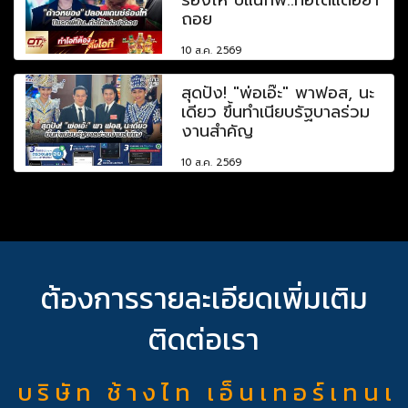
ถอย
10 ส.ค. 2569
สุดปัง! "พ่อเอ๊ะ" พาฟอส, นะ
เดียว ขึ้นทำเนียบรัฐบาลร่วม
งานสำคัญ
10 ส.ค. 2569
ต้องการรายละเอียดเพิ่มเติม
ติดต่อเรา
บ ริ ษั ท ช้ า ง ไ ท เ อ็ น เ ท อ ร์ เ ท น เ