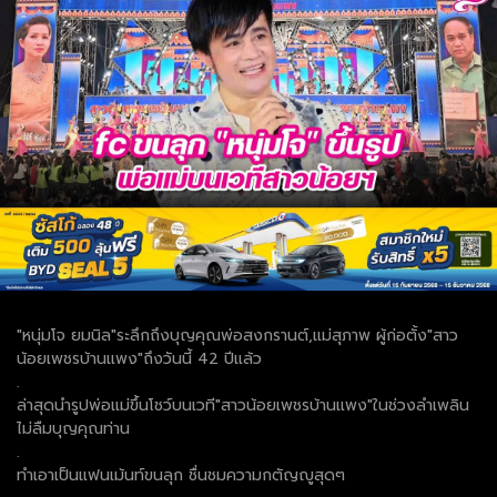
"หนุ่มโจ ยมนิล"ระลึกถึงบุญคุณพ่อสงกรานต์,แม่สุภาพ ผู้ก่อตั้ง"สาว
น้อยเพชรบ้านแพง"ถึงวันนี้ 42 ปีแล้ว
.
ล่าสุดนำรูปพ่อแม่ขึ้นโชว์บนเวที"สาวน้อยเพชรบ้านแพง"ในช่วงลำเพลิน
ไม่ลืมบุญคุณท่าน
.
ทำเอาเป็นแฟนเม้นท์ขนลุก ชื่นชมความกตัญญูสุดๆ