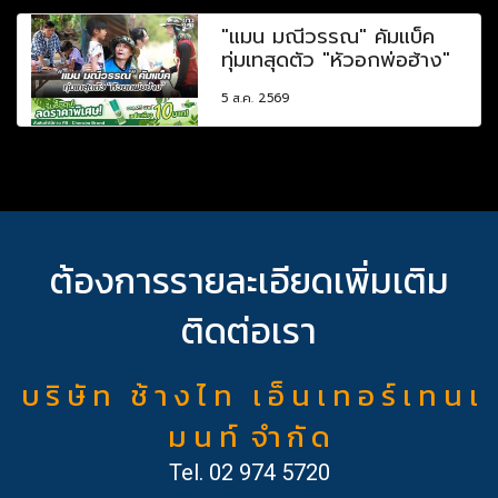
"แมน มณีวรรณ" คัมแบ็ค
ทุ่มเทสุดตัว "หัวอกพ่อฮ้าง"
5 ส.ค. 2569
ต้องการรายละเอียดเพิ่มเติม
ติดต่อเรา
บ ริ ษั ท ช้ า ง ไ ท เ อ็ น เ ท อ ร์ เ ท น เ
ม น ท์ จำ กั ด
Tel.
02 974 5720