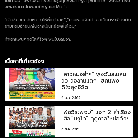
ไม่เท่านั้น “แพรวธิดา”ยังถ่ายรูปคู่หลังเวที พูดคุยทักทาย “พี่แต้ว”ก่อน
จะขอหอมแก้มฟอดใหญ่ แคปชั่นว่า
.
“เสียซิงจมูกกับหนวดให้พี่แต้วละ ”,”ยามหอมพี่แต้วคือเป็นทรงเขินๆบัด
ยามหอมอ้ายนกในฉากเป็นหยึยๆจั่งได๋บุ”
.
ทำเอาแฟนๆกดไลค์รัวๆ ฟินไปเลยจ้า…
เนื้อหาที่เกี่ยวข้อง
"สาวหมอลำฯ" พุ่งวันละแสน
วิว จ่อล้านแตก "ฮักแพง"
ดีใจสุดชีวิต
6 ส.ค. 2569
"พ่อวีระพงษ์" แจก 2 ลำเรื่อง
"ศิลปินภูไท" ฤดูกาลใหม่อลังฯ
6 ส.ค. 2569