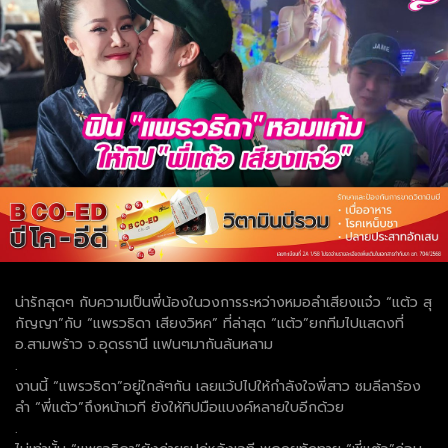
น่ารักสุดๆ กับความเป็นพี่น้องในวงการระหว่างหมอลำเสียงแจ๋ว “แต้ว สุ
กัญญา”กับ “แพรวธิดา เสียงวิหค” ที่ล่าสุด “แต้ว”ยกทีมไปแสดงที่
อ.สามพร้าว จ.อุดรธานี แฟนๆมากันล้นหลาม
.
งานนี้ “แพรวธิดา”อยู่ใกล้ๆกัน เลยแว้ปไปให้กำลังใจพี่สาว ชมลีลาร้อง
ลำ “พี่แต้ว”ถึงหน้าเวที ยังให้ทิปมือแบงค์หลายใบอีกด้วย
.