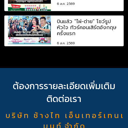
6 ส.ค. 2569
บินแล้ว "ไผ่-ต่าย" โชว์รูป
หัวใจ ทัวร์คอนเสิร์ตอังกฤษ
ครั้งแรก
6 ส.ค. 2569
ต้องการรายละเอียดเพิ่มเติม
ติดต่อเรา
บ ริ ษั ท ช้ า ง ไ ท เ อ็ น เ ท อ ร์ เ ท น เ
ม น ท์ จำ กั ด