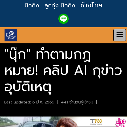
ช้างไทฯ
นึกถึง... ลูกทุ่ง
นึกถึง...
"นุ๊ก" ทำตามกฏ
หมาย! คลิป AI กุข่าว
อุบัติเหตุ
Last updated: 6 มี.ค. 2569
|
441 จำนวนผู้เข้าชม
|