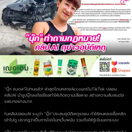
“นุ๊ก ธนดล”ไม่ทนแล้ว! ล่าสุดโดนหลายAccountในTikTok ปลอม
คลิปAI นำรูปนุ๊กลงโซเชี่ยลทำให้เกิดความเสียหาย สร้างความสับสนต่อ
แฟนๆอย่างมาก
.
ในคลิปปลอมAI ระบุว่า “นุ๊ก”ประสบอุบัติเหตุรถชน ทำให้คนหลงเชื่อคลิก
เข้าไปดู ปรากฏว่าเป็นการโปรโมทเว็บพนัน รวมถึงให้กู้เงินนอกระบบ
.