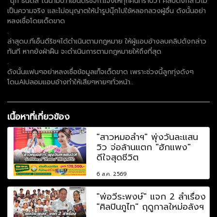
“นุ๊ก ธนดล”ในนามบ.ทีเอ็นดีริชจก.แจ้งให้ทุกคนทราบว่า คลิปดังกล่าวไม่
เป็นความจริง และไม่อนุญาตให้นำรูปนุ๊กไปใช้หลอกลวงผู้อื่น ดังนั้นอย่า
หลงเชื่อโดยเด็ดขาด
.
ล่าสุดบ.ทีเอ็นดีริชฯได้ดำเนินตามกฎหมาย ให้ผู้แอบอ้างลบคลิปดังกล่าว
ทันที หากยังฝ่าฝืน จะดำเนินการตามกฎหมายให้ถึงที่สุด
.
ดังนั้นแฟนๆอย่าหลงเชื่อข้อมูลเท็จเด็ดขาด เพราะช่วงนี้ลูกทุ่งดังๆ
โดนAIปลอมแอบอ้างทำให้เสียๆหายๆทั่วหน้า..
เนื้อหาที่เกี่ยวข้อง
"สาวหมอลำฯ" พุ่งวันละแสน
วิว จ่อล้านแตก "ฮักแพง"
ดีใจสุดชีวิต
6 ส.ค. 2569
"พ่อวีระพงษ์" แจก 2 ลำเรื่อง
"ศิลปินภูไท" ฤดูกาลใหม่อลังฯ