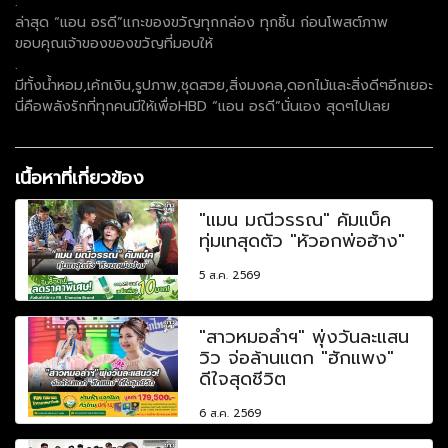
.
ล่าสุด “แอน อรดี”แกะของขวัญทุกกล่อง ทุกชิ้น ก่อนโพสต์ภาพ
ขอบคุณเจ้าของของขวัญที่มอบให้
.
มีทั้งน้ำหอม,เค้กเงิน,รูปภาพ,ชุดสวย,สิ่งมงคล,ดอกไม้และสิ่งดีๆอีกเยอะ
นี่คือพลังรักที่ทุกคนมีให้เพื่อHBD “แอน อรดี”นั่นเอง สุดๆไปเลย
เนื้อหาที่เกี่ยวข้อง
"แมน มณีวรรณ" คัมแบ็ค
ทุ่มเทสุดตัว "หัวอกพ่อฮ้าง"
5 ส.ค. 2569
"สาวหมอลำฯ" พุ่งวันละแสน
วิว จ่อล้านแตก "ฮักแพง"
ดีใจสุดชีวิต
6 ส.ค. 2569