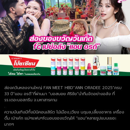
ส่องควันหลงงานใหญ่ FAN MEET HBD“ANN ORADEE 2025”ครบ
33 ปี”แอน อรดี”ที่ผ่านมา “บอสบอย ศิริชัย”นำทีมจัดอย่างอลัง ที่
รร.เดอะบอสกรีน จ.มหาสารคาม
.
ความบันเทิงมีทั้งมินิคอนเสิร์ต ไม้เมือง,เวียง นฤมล,เลี้ยงอาหาร เครื่อง
ดื่ม เป่าเค้ก แม่ๆแฟนๆfcมอบของขวัญให้ “แอน”หลายรูปแบบเยอะ
มากๆ