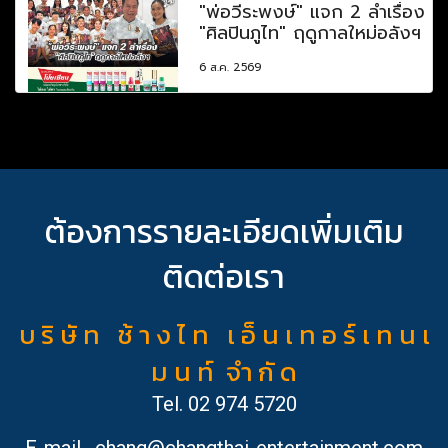
"พ่อวีระพงษ์" แจก 2 ลำเรื่อง
"ศิลปินภูไท" ฤดูกาลใหม่อลังฯ
6 ส.ค. 2569
ต้องการรายละเอียดเพิ่มเติม
ติดต่อเรา
บ ริ ษั ท ช้ า ง ไ ท เ อ็ น เ ท อ ร์ เ ท น เ
ม น ท์ จำ กั ด
Tel.
02 974 5720
E-mail
chang@changthai-entertainment.com