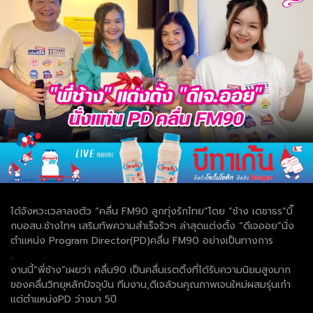
ได้จังหวะเวลาลงตัว “คลื่น FM90 ลูกทุ่งรักไทย”โดย “ช้าง เดชาธร”บิ๊
กบอสบ.ช้างไทฯ เสริมทัพความสำเร็จรัวๆ ล่าสุดแต่งตั้ง “ดีเจออย”นั่ง
ตำแหน่ง Program Director(PD)คลื่น FM90 อย่างเป็นทางการ
.
งานนี้”พี่ช้าง”เผยว่า คลื่น90 เป็นคลื่นเรตติ้งที่ได้รับความนิยมสูงมาก
ของคลื่นวิทยุหลักปัจจุบัน ทีมงาน,ดีเจล้วนคุณภาพเจนใหม่ผสมรุ่นเก๋า
แต่ตำแหน่งPD ว่างมา 5ปี