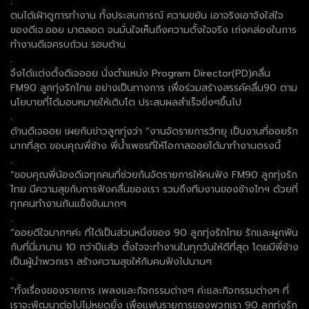
.
ตนได้เฝ้าดูการทำงาน ทั้งประสบการณ์ ความขยัน เอาจริงเอาจังใส่ใจ
ของดีเจ.ออย มาตลอด จนมั่นใจเห็นถึงความตั้งใจจริง เก่งคล่องในการ
ทำงานดีเจครบถ้วน รอบด้าน
.
จึงได้แต่งตั้งดีเจออย นั่งตำแหน่ง Program Director(PD)คลื่น
FM90 ลูกทุ่งรักไทย อย่างเป็นทางการ เพื่อร่วมสร้างสรรค์คลื่น90 ตาม
นโยบายที่ได้มอบหมายให้เติบโต ประสบผลสำเร็จยิ่งๆขึ้นไป
.
ด้านดีเจออย เผยกับข่าวลูกทุ่งว่า “งานจัดรายการวิทยุ เป็นงานที่ออยรัก
มากที่สุด ขอบคุณพี่ช้าง พี่น้ำเพชรที่ให้โอกาสออยได้มาทำงานตรงนี้
.
“ขอบคุณพี่น้องดีเจทุกคนที่ช่วยกันจัดรายการให้คนฟัง FM90 ลูกทุ่งรัก
ไทย มีความสุขกับการฟังคลื่นของเรา รวมถึงทีมงานของช้างไทฯ ด้วยที่
ทุกคนทำงานกันแข็งขันมากๆ
.
“ออยดีใจมากๆค่ะ ที่ได้เป็นส่วนหนึ่งของ 90 ลูกทุ่งรักไทย รักและผูกพัน
กับที่นี่มานาน 10 กว่าปีแล้ว ตั้งใจจะทำงานในทุกวันให้ดีที่สุด โดยมีพี่ช้าง
เป็นผู้นำพวกเรา สร้างความสุขให้กับคนฟังไปนานๆ
.
“ทั้งเรื่องของรายการ เพลงและกิจกรรมต่างๆ ค่ะและกิจกรรมต่างๆ ที่
เราจะพัฒนาต่อไปไม่หยุดยั้ง เพื่อแฟนรายการของพวกเรา 90 ลูกทุ่งรัก