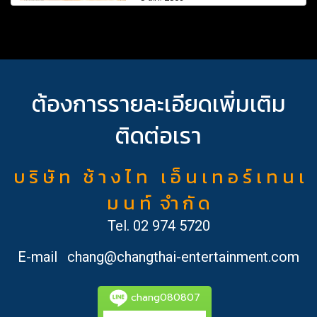
ต้องการรายละเอียดเพิ่มเติม
ติดต่อเรา
บ ริ ษั ท ช้ า ง ไ ท เ อ็ น เ ท อ ร์ เ ท น เ
ม น ท์ จำ กั ด
Tel.
02 974 5720
E-mail
chang@changthai-entertainment.com
chang080807