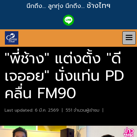
ช้างไทฯ
นึกถึง... ลูกทุ่ง
นึกถึง...
"พี่ช้าง" แต่งตั้ง "ดี
เจออย" นั่งแท่น PD
คลื่น FM90
Last updated: 6 มี.ค. 2569
|
551 จำนวนผู้เข้าชม
|