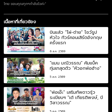
ไทย ขอบคุณทุกๆกำลังใจค่ะ”
เนื้อหาที่เกี่ยวข้อง
บินแล้ว "ไผ่-ต่าย" โชว์รูป
หัวใจ ทัวร์คอนเสิร์ตอังกฤษ
ครั้งแรก
6 ส.ค. 2569
"แมน มณีวรรณ" คัมแบ็ค
ทุ่มเทสุดตัว "หัวอกพ่อฮ้าง"
5 ส.ค. 2569
"พ่อเอ๊ะ" เสริมทัพดาวรุ้ว
ระเบียบฯ "เต้ เกียรติพงษ์, บี
วิลาวรรณ"
5 ส.ค. 2569