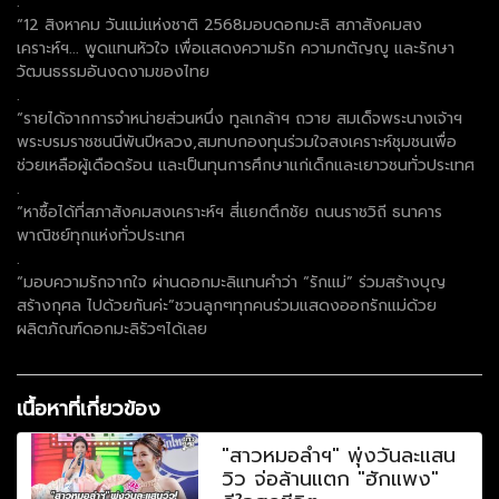
.
“12 สิงหาคม วันแม่แห่งชาติ 2568มอบดอกมะลิ สภาสังคมสง
เคราะห์ฯ... พูดแทนหัวใจ เพื่อแสดงความรัก ความกตัญญู และรักษา
วัฒนธรรมอันงดงามของไทย
.
“รายได้จากการจำหน่ายส่วนหนึ่ง ทูลเกล้าฯ ถวาย สมเด็จพระนางเจ้าฯ
พระบรมราชชนนีพันปีหลวง,สมทบกองทุนร่วมใจสงเคราะห์ชุมชนเพื่อ
ช่วยเหลือผู้เดือดร้อน และเป็นทุนการศึกษาแก่เด็กและเยาวชนทั่วประเทศ
.
“หาซื้อได้ที่สภาสังคมสงเคราะห์ฯ สี่แยกตึกชัย ถนนราชวิถี ธนาคาร
พาณิชย์ทุกแห่งทั่วประเทศ
.
“มอบความรักจากใจ ผ่านดอกมะลิแทนคำว่า “รักแม่” ร่วมสร้างบุญ
สร้างกุศล ไปด้วยกันค่ะ”ชวนลูกๆทุกคนร่วมแสดงออกรักแม่ด้วย
ผลิตภัณฑ์ดอกมะลิรัวๆได้เลย
เนื้อหาที่เกี่ยวข้อง
"สาวหมอลำฯ" พุ่งวันละแสน
วิว จ่อล้านแตก "ฮักแพง"