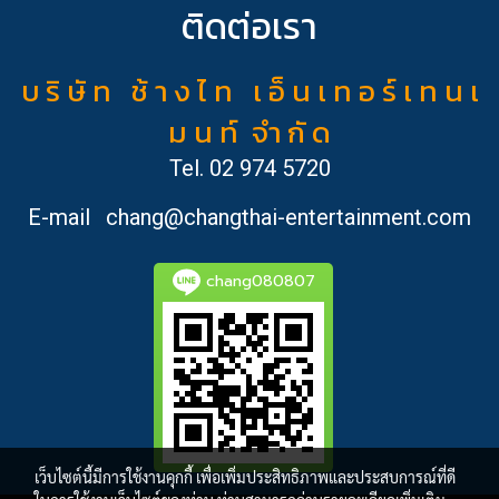
ติดต่อเรา
บ ริ ษั ท ช้ า ง ไ ท เ อ็ น เ ท อ ร์ เ ท น เ
ม น ท์ จำ กั ด
Tel.
02 974 5720
E-mail
chang@changthai-entertainment.com
chang080807
เว็บไซต์นี้มีการใช้งานคุกกี้ เพื่อเพิ่มประสิทธิภาพและประสบการณ์ที่ดี