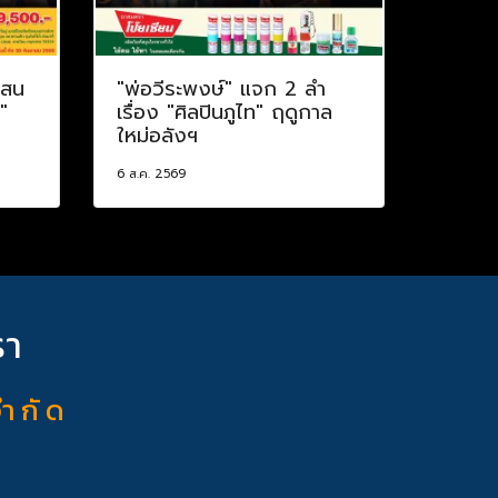
แสน
"พ่อวีระพงษ์" แจก 2 ลำ
"
เรื่อง "ศิลปินภูไท" ฤดูกาล
ใหม่อลังฯ
6 ส.ค. 2569
รา
จำ กั ด