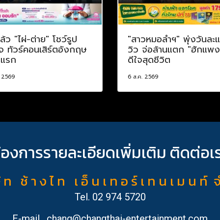
ล้ว "ไผ่-ต่าย" โชว์รูป
"สาวหมอลำฯ" พุ่งวันละ
จ ทัวร์คอนเสิร์ตอังกฤษ
วิว จ่อล้านแตก "ฮักแพง
งแรก
ดีใจสุดชีวิต
. 2569
6 ส.ค. 2569
้องการรายละเอียดเพิ่มเติม ติดต่อเ
ั ท ช้ า ง ไ ท เ อ็ น เ ท อ ร์ เ ท น เ ม น ท์ 
Tel.
02 974 5720
E-mail
chang@changthai-entertainment.com