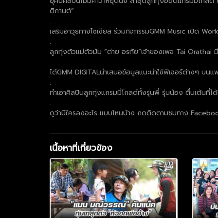
ยุคนี้ศิลปินไม่มีคำว่าหยุดนิ่ง ล่าสุดลูกทุ่งฮอตแกรมมี่โกลด
ติกานต์”
.
เสริมอาวุธทางโซเชียล ร่วมกิจกรรมGMM Music เปิด Works
.
ลูกทุ่งตัวแม่ตัวมัม “ต่าย อรทัย”เจ้าของเพจ Tai Orathai มี
.
ได้GMM DIGITALนำเสนอข้อมูลแนะนำใช้ฟีเจอร์ต่างๆ บนแพลต
.
ทำเอาศิลปินลูกทุ่งแกรมมี่โกลด์ทั้งรุ่นพี่ รุ่นน้อง ตื่นเต้น
.
ดูว่ามีใครลงอะไร แบบไหนบ้าง กดติดตามชมทาง Facebook ,
เนื้อหาที่เกี่ยวข้อง