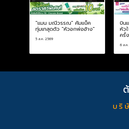
"แมน มณีวรรณ" คัมแบ็ค
บินแ
ทุ่มเทสุดตัว "หัวอกพ่อฮ้าง"
หัวใ
ครั้
5 ส.ค. 2569
6 ส.ค
ต
บ ริ ษ