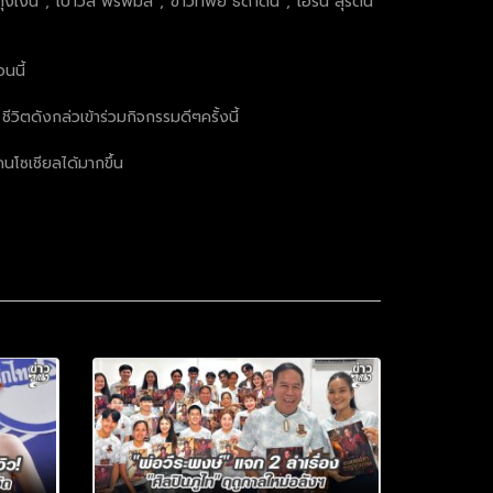
งเงิน”,”เปาวลี พรพิมล”,”ข้าวทิพย์ ธิดาดิน”,”เอิร์น สุรัตน์
นนี้
ีวิตดังกล่วเข้าร่วมกิจกรรมดีๆครั้งนี้
นโซเชียลได้มากขึ้น