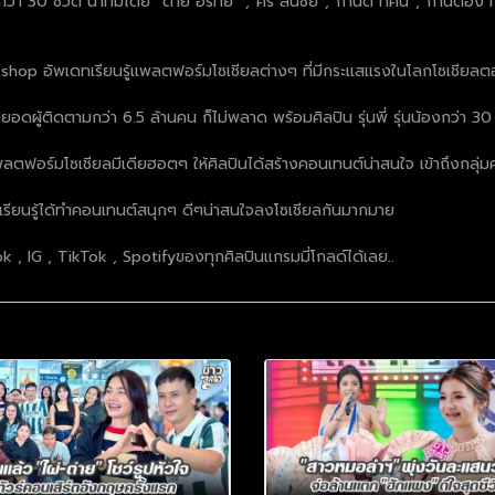
์ กว่า 30 ชีวิต นำทีมโดย “ต่าย อรทัย” ,”ศร สินชัย”,”กานต์ ทศน”,”ก้านตอง ทุ่
hop อัพเดทเรียนรู้แพลตฟอร์มโซเชียลต่างๆ ที่มีกระแสแรงในโลกโซเชียลตอ
ยอดผู้ติดตามกว่า 6.5 ล้านคน ก็ไม่พลาด พร้อมศิลปิน รุ่นพี่ รุ่นน้องกว่า 30 ช
ฟอร์มโซเชียลมีเดียฮอตๆ ให้ศิลปินได้สร้างคอนเทนต์น่าสนใจ เข้าถึงกลุ่มค
ที่ได้เรียนรู้ได้ทำคอนเทนต์สนุกๆ ดีๆน่าสนใจลงโซเชียลกันมากมาย
 IG , TikTok , Spotifyของทุกศิลปินแกรมมี่โกลด์ได้เลย..