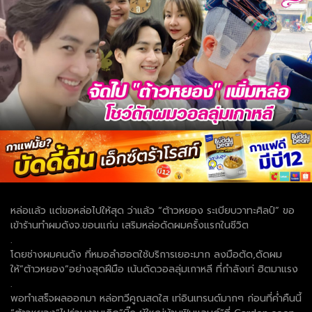
หล่อแล้ว แต่ขอหล่อไปให้สุด ว่าแล้ว “ต้าวหยอง ระเบียบวาทะศิลป์” ขอ
เข้าร้านทำผมดังจ.ขอนแก่น เสริมหล่อดัดผมครั้งแรกในชีวิต
.
โดยช่างผมคนดัง ที่หมอลำฮอตใช้บริการเยอะมาก ลงมือตัด,ดัดผม
ให้”ต้าวหยอง”อย่างสุดฝีมือ เน้นดัดวอลลุ่มเกาหลี ที่กำลังเท่ ฮิตมาแรง
.
พอทำเสร็จผลออกมา หล่อทวีคูณสดใส เท่อินเทรนด์มากๆ ก่อนที่ค่ำคืนนี้