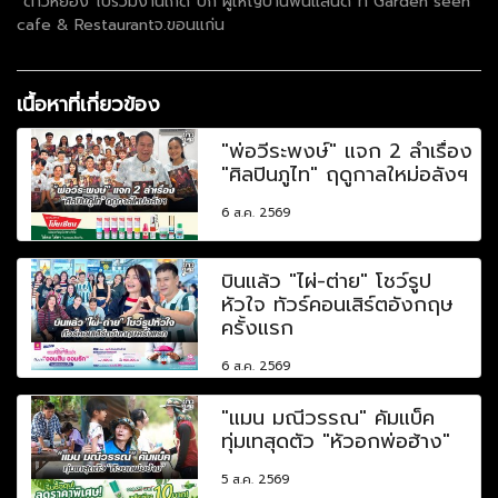
“ต้าวหยอง”ไปร่วมงานเกิด”บิ๊ก ผู้ใหญ่บ้านฟินแลนด์”ที่ Garden seen
cafe & Restaurantจ.ขอนแก่น
เนื้อหาที่เกี่ยวข้อง
"พ่อวีระพงษ์" แจก 2 ลำเรื่อง
"ศิลปินภูไท" ฤดูกาลใหม่อลังฯ
6 ส.ค. 2569
บินแล้ว "ไผ่-ต่าย" โชว์รูป
หัวใจ ทัวร์คอนเสิร์ตอังกฤษ
ครั้งแรก
6 ส.ค. 2569
"แมน มณีวรรณ" คัมแบ็ค
ทุ่มเทสุดตัว "หัวอกพ่อฮ้าง"
5 ส.ค. 2569