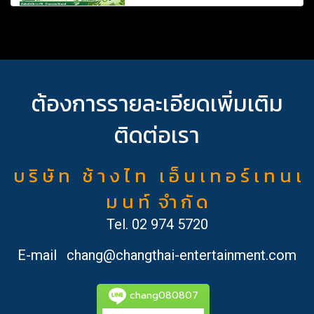
ต้องการรายละเอียดเพิ่มเติม
ติดต่อเรา
บ ริ ษั ท ช้ า ง ไ ท เ อ็ น เ ท อ ร์ เ ท น เ
ม น ท์ จำ กั ด
Tel.
02 974 5720
E-mail
chang@changthai-entertainment.com
chang080807