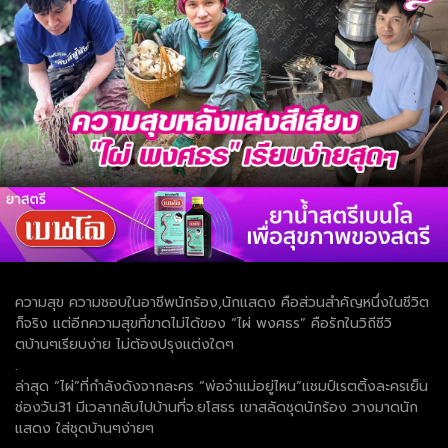
ความสุข ความชอบในอาชีพนักร้อง,นักแสดง คือส่วนสำคัญหนึ่งในชีวิต
ก็จริง แต่อีกความสุขที่ขาดไม่ได้ของ “ไผ่ พงศธร” คือรักในวิถีชีวิ
ตบ้านๆเรียบง่าย ไม่ต้องปรุงแต่งใดๆ
.
ล่าสุด “ไผ่”ที่กำลังดังจากละคร “พ่อจ๋าแม่อยู่ไหน”แชมป์เรตติ้งละครเย็น
ช่องวัน31 มีเวลากลับไปบ้านที่จ.ยโสธร เขาสลัดชุดนักร้อง วางมาดนัก
แสดง ใส่ชุดบ้านๆง่ายๆ