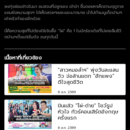
.
ลงทุ่งซ่อมข้าวในนา ชมสวนที่ปลูกเอง เข้าป่า ขึ้นดอยหาเห็ดตามฤดูกาล
แถมยังหมานสุดๆ ได้เห็ดสวยๆเยอะแยะมากมาย นำไปทำเมนูเด็ดบ้านๆ
เข้าครัวทำเองอีกด้วย
.
นี่คือความสุขที่ไม่ต้องใช้เงินซื้อ “ไผ่” คือ 1 ในนักร้องดังที่ไม่เคยลืมชีวิ
ตบ้านๆตั้งแต่เริ่มดัง จนทุกวันนี้
เนื้อหาที่เกี่ยวข้อง
"สาวหมอลำฯ" พุ่งวันละแสน
วิว จ่อล้านแตก "ฮักแพง"
ดีใจสุดชีวิต
6 ส.ค. 2569
บินแล้ว "ไผ่-ต่าย" โชว์รูป
หัวใจ ทัวร์คอนเสิร์ตอังกฤษ
ครั้งแรก
6 ส.ค. 2569