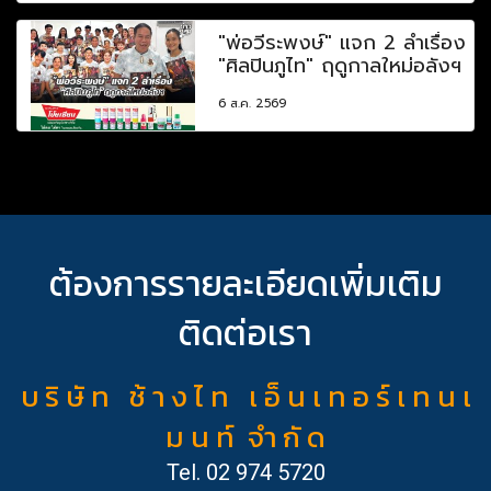
"พ่อวีระพงษ์" แจก 2 ลำเรื่อง
"ศิลปินภูไท" ฤดูกาลใหม่อลังฯ
6 ส.ค. 2569
ต้องการรายละเอียดเพิ่มเติม
ติดต่อเรา
บ ริ ษั ท ช้ า ง ไ ท เ อ็ น เ ท อ ร์ เ ท น เ
ม น ท์ จำ กั ด
Tel.
02 974 5720