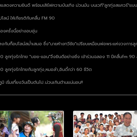
 ร่วมแสดงความยินดี พร้อมเสิร์ฟความบันเทิง ม่วนมัน บนเวที"ลูกทุ่งสแควร์"แบบ
ปไลน์ ให้เกียรติกับคลื่น FM 90
งครั้งนี้อย่างอบอุ่น
ลงกับท็อปไลน์สม่ำเสมอ ซึ่ง"นายห้างทวีชัย"เปรียบเหมือนพ่อพระแห่งวงการลู
 ลูกทุ่งรักไทย "บอย-แอน"จึงยินดีอย่างยิ่ง เข้าร่วมฉลอง 11 ปีคลื่นfm 90 ลูก
ูกทุ่งรักไทยกับลูกทุ่ง,หมอลํา,อินดี้กว่า 60 ชีวิต
ิ เริ่มเที่ยงวันเป็นต้นไป..ม่วนเกินต้านแน่นอน!!