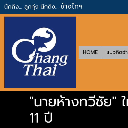
ช้างไทฯ
นึกถึง... ลูกทุ่ง
นึกถึง...
HOME
แนวคิดช้
"นายห้างทวีชัย" 
11 ปี