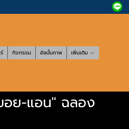
ร์
กิจกรรม
อัลบั้มภาพ
เพิ่มเติม
ง "บอย-แอน" ฉลอง