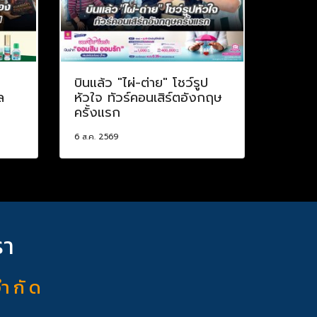
บินแล้ว "ไผ่-ต่าย" โชว์รูป
ล
หัวใจ ทัวร์คอนเสิร์ตอังกฤษ
ครั้งแรก
6 ส.ค. 2569
รา
จำ กั ด