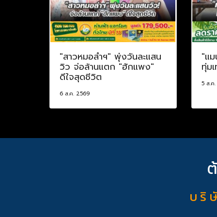
"สาวหมอลำฯ" พุ่งวันละแสน
"แม
วิว จ่อล้านแตก "ฮักแพง"
ทุ่ม
ดีใจสุดชีวิต
5 ส.ค
6 ส.ค. 2569
ต
บ ริ ษ