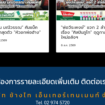
น มณีวรรณ" คัมแบ็ค
"พ่อวีระพงษ์" แจก 2 ลำ
เทสุดตัว "หัวอกพ่อฮ้าง"
เรื่อง "ศิลปินภูไท" ฤดูกา
ใหม่อลังฯ
. 2569
6 ส.ค. 2569
้องการรายละเอียดเพิ่มเติม ติดต่อเ
ั ท ช้ า ง ไ ท เ อ็ น เ ท อ ร์ เ ท น เ ม น ท์ 
Tel.
02 974 5720