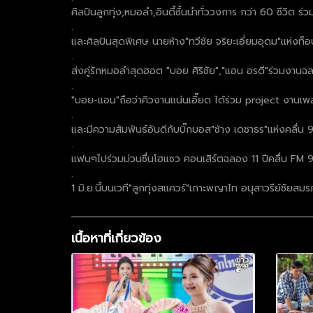
ศิลปินลูกทุ่ง,หมอลํา,อินดี้ชั้นนำทั่ววงการ กว่า 60 ชีวิต
.
และศิลปินสุดพิเศษ นายห้าง"ทวีชัย จริยะเอี่ยมอุดม"แห่งท็อ
.
ส่งคู่รักหมอลำสุดฮอต "บอย ศิริชัย","แอน อรดี"ร่วมงานฉลอ
.
"บอย-แอน"ถือว่าคิวงานแน่นเอี๊ยด ได้ร่วม project งานเพ
.
และมีความสัมพันธ์อันดีกับบิ๊กบอส"ช้าง เดชาธร"แห่งคลื่น 90
.
แฟนๆไปร่วมม่วนซื่นโฮแซว คอนเสิร์ตฉลอง 11 ปีคลื่น FM 90 ล
.
1 มิ.ย.นี้บนเวที"ลูกทุ่งสแควร์"เกาะพญาไท อนุสาวรีย์ชัยสมรภูม
เนื้อหาที่เกี่ยวข้อง