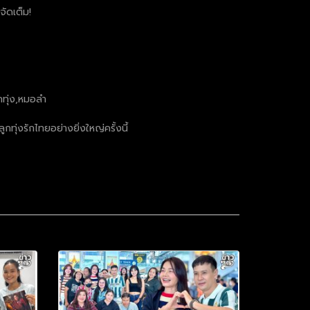
จัดเต็ม!
กทุ่ง,หมอลำ
ทุ่งรักไทยอย่างยิ่งใหญ่ครั้งนี้