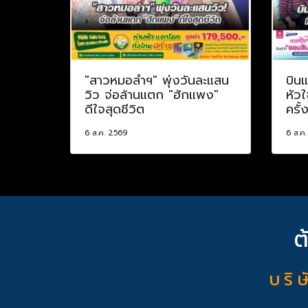
"สาวหมอลำฯ" พุ่งวันละแสน
บินแ
วิว จ่อล้านแตก "ฮักแพง"
หัวใ
ดีใจสุดชีวิต
ครั้
6 ส.ค. 2569
6 ส.ค
ต
บ ริ ษ