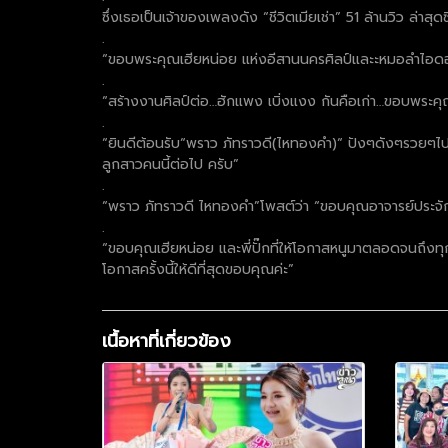
ซึ่งเธอเป็นเจ้าของเพลงดัง “ชีวิตเมียเช่า” 51 ล้านวิว ล่
.
“ขอบพระคุณเฮียหน่อย แห่งอีสานนครศิลป์และะหมอลำไอดอ
.
“สร้างงานศิลป์ต่อ…ฮักแพง เบิ่งแงง กันคือเก่า…ขอบพระคุ
.
“ยินดีต้อนรับ“พราว ภัทราวดี(ไหทองคำ)“ ปังๆดังๆรวยๆไปนำก
ลูกสาวคนนี้ต่อไป ครับ”
.
“พราว ภัทราวดี ไหทองคำ”โพสต์ว่า “ขอบคุณอาจารย์ประจักษ
.
“ขอบคุณเฮียหน่อย และพี่ปั๊กที่ให้โอกาสหนูมาตลอดจนถึง
โอกาสครั้งนี้ให้ดีที่สุดขอบคุณค่ะ”
เนื้อหาที่เกี่ยวข้อง