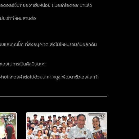
มอลำไอดอลซีซั่น1”ของ“เฮียหน่อย หมอลำไอดอล”มาแล้ว
ยเช่า”ให้ผมสานต่อ
บเเละคุณปั๊ก ที่ส่งอนุญาต ส่งไม้ให้ผมร่วมกันผลักดัน
วเองในการเป็นศิลปินนะคะ
ปินค่ายไหทองคำต่อไปด้วยนะคะ หนูจะพัฒนาตัวเองและทำ