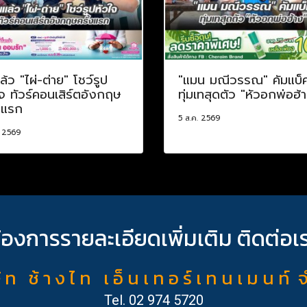
ล้ว "ไผ่-ต่าย" โชว์รูป
"แมน มณีวรรณ" คัมแบ็
จ ทัวร์คอนเสิร์ตอังกฤษ
ทุ่มเทสุดตัว "หัวอกพ่อฮ้
งแรก
5 ส.ค. 2569
. 2569
้องการรายละเอียดเพิ่มเติม ติดต่อเ
ั ท ช้ า ง ไ ท เ อ็ น เ ท อ ร์ เ ท น เ ม น ท์ 
Tel.
02 974 5720