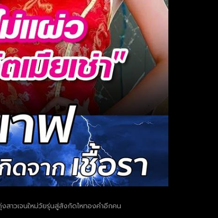
ุ่งสาวเจนใหม่วัยรุ่นสู่สังกัดไหทองคำอีกคน