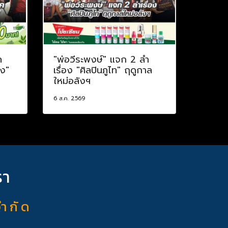
ค
"พ่อวีระพงษ์" แจก 2 ลำ
าง"
เรื่อง "ศิลปินภูไท" ฤดูกาล
ใหม่อลังฯ
6 ส.ค. 2569
รา
จำ กั ด