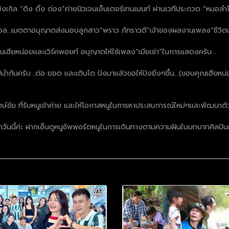
าสุดซิงเกิล “ดิง ดิ้ง ด่อง”ค่ายนิวเจนเอ็นเตอร์เทนเมนท์ ผ่านเวทีประกวด “ห
ล…เมตตาอนุญาตส่งมอบลูกสาว“พราว ภัทราวดี”เจ้าของผลงานเพลง“ชีวิตเมี
ณเฮียหน่อยและเวิร์คพอยท์ อนุญาตให้ใช้เพลง“เมียเช่า”ในการแสดงครับ…
ันครับ...ต่อ ยอด เเละเติบโต ปังมาเเล้วขอให้ปังยิ่งๆขึ้น...(ขอบคุณเฮียหน่อ
์ชัย ที่รับหนูเข้าค่าย และให้โอกาสหนูในการหาประสบการณ์ใหม่ๆและพัฒนาตั
ทุกวันนี้ค่ะ ฝากเอ็นดูหนูซัพพอร์ตหนูในการเดินทางตามความฝันในบทบาทศิล