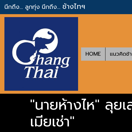
ช้างไทฯ
นึกถึง... ลูกทุ่ง
นึกถึง...
HOME
แนวคิดช้
"นายห้างไห" ลุยเส
เมียเช่า"