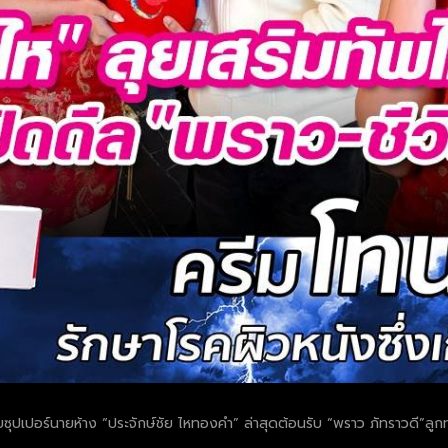
บซุปเปอร์นายห้าง “ประจักษ์ชัย ไหทองคำ” ล่าสุดต้อนรับ “พราว ภัทราวดี”ลูกท