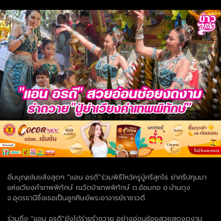
อิ่มบุญเข้มขลังสุดๆ “แอน อรดี”ร่วมพิธีไหว้ครูปู่ศรีสุทโธ ย่าศรีปทุมมา
แห่งเวียงคำเทพพิทักษ์ ณวัดป่าเทพพิทักษ์ ต.อ้อมกอ อ.บ้านดุง
จ.อุดรธานีซึ่งเธอเป็นลูกศิษย์พระอาจารย์ราชาวดี
.
ร่วมถึง “แอน อรดี”ยังได้ร่ายรำถวาย อย่างอ่อนช้อยสวยสดงดงาม