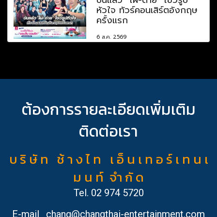
หัวใจ ทัวร์คอนเสิร์ตอังกฤษ
ครั้งแรก
6 ส.ค. 2569
ต้องการรายละเอียดเพิ่มเติม
ติดต่อเรา
บ ริ ษั ท ช้ า ง ไ ท เ อ็ น เ ท อ ร์ เ ท น เ
ม น ท์ จำ กั ด
Tel.
02 974 5720
E-mail
chang@changthai-entertainment.com