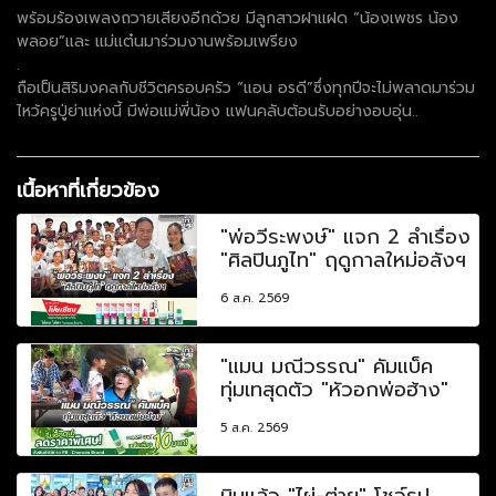
พร้อมร้องเพลงถวายเสียงอีกด้วย มีลูกสาวฝาแฝด “น้องเพชร น้อง
พลอย”และ แม่แต๋นมาร่วมงานพร้อมเพรียง
.
ถือเป็นสิริมงคลกับชีวิตครอบครัว “แอน อรดี”ซึ่งทุกปีจะไม่พลาดมาร่วม
ไหว้ครูปู่ย่าแห่งนี้ มีพ่อแม่พี่น้อง แฟนคลับต้อนรับอย่างอบอุ่น..
เนื้อหาที่เกี่ยวข้อง
"พ่อวีระพงษ์" แจก 2 ลำเรื่อง
"ศิลปินภูไท" ฤดูกาลใหม่อลังฯ
6 ส.ค. 2569
"แมน มณีวรรณ" คัมแบ็ค
ทุ่มเทสุดตัว "หัวอกพ่อฮ้าง"
5 ส.ค. 2569
บินแล้ว "ไผ่-ต่าย" โชว์รูป