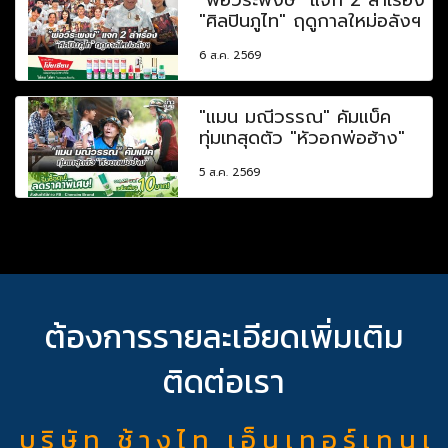
"ศิลปินภูไท" ฤดูกาลใหม่อลังฯ
6 ส.ค. 2569
"แมน มณีวรรณ" คัมแบ็ค
ทุ่มเทสุดตัว "หัวอกพ่อฮ้าง"
5 ส.ค. 2569
ต้องการรายละเอียดเพิ่มเติม
ติดต่อเรา
บ ริ ษั ท ช้ า ง ไ ท เ อ็ น เ ท อ ร์ เ ท น เ