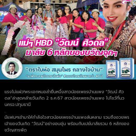
แรงไม่แผ่ว!พระเอกหมอลำยืนหนึ่งสาวน้อยเพชรบ้านแพง “วัฒน์ ศิว
ดล”ล่าสุดคล้ายวันเกิด 2 ธ.ค.67 สาวน้อยเพชรบ้านแพง ไปโชว์ที่นว
นครจ.ปทุมธานี
.
มีแฟนๆเข้ามาให้กำลังใจสาวน้อยเพชรบ้านแพงล้นหลาม รวมถึงอวยพร
เจ้าของวันเกิด “วัฒน์”อย่างอบอุ่น พร้อมกับเปย์มาลัยรวม 6 หลักของ
ขวัญสารพัด