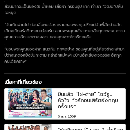
.
ส่วนมากจะเป็นของใช้ น้ำหอม เสื้อผ้า กรอบรูป เค้ก ทำเอา “วัฒน์”ปลื้ม
ไปหยุด
.
“วันเกิดผ่านไป ก่อนอื่นผมต้องกราบขอบพระคุณFcแม่ฮักพี่ฮักบ้านฮัก
เสียงเจิดจรัสทึกๆคนเด้อครับ ขอบพระคุณเจ้าของมาลัยทุกๆพวง ความ
คุณความฮักเมตตาสงสาร ขอบคุณจากใจจริงๆครับ
.
“ขอบพระคุณของฝาก แนวกิน ทุกๆอย่าง ขอบคุณที่อยู่เคียงข้างหล่ามา
บ่ว่าสิเกิดอิหยังขึ้นกะตาม หล่าฮักแม่ๆพี่Fcบ้านฮักเสียงเจิดจรัส ฮักทุก
คนเด้อคราฟ”
เนื้อหาที่เกี่ยวข้อง
บินแล้ว "ไผ่-ต่าย" โชว์รูป
หัวใจ ทัวร์คอนเสิร์ตอังกฤษ
ครั้งแรก
6 ส.ค. 2569
"พ่อวีระพงษ์" แจก 2 ลำเรื่อง