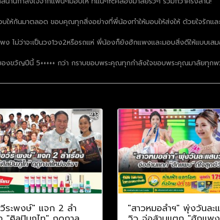
นุกสนานกำลังใจจากแฟนๆมอบให้ ที่แน่ๆfcคล้องมาลัยรัวๆ รวมกว่าครึ่งล้าน!
มอบให้กันมาตลอด ขอบคุณทุกสิ่งอย่างที่พี่น้องทำให้มอบให้ส่งให้ ด้วยใจรักแล
แพง ไม่ว่าจะเป็นวง1วง2หรือรถแห่ พี่น้องก็ยังฮักแพงและมอบสิ่งดีให้แบ
องขวัญปีนี้ 5+++++ กว่า กราบขอบพระคุณทุกกำลังใจขอบพระคุณมาลัยทุกพ
อวีระพงษ์" แจก 2 ลำ
"สาวหมอลำฯ" พุ่งวันละ
อง "ศิลปินภูไท" ฤดูกาล
วิว จ่อล้านแตก "ฮักแพง