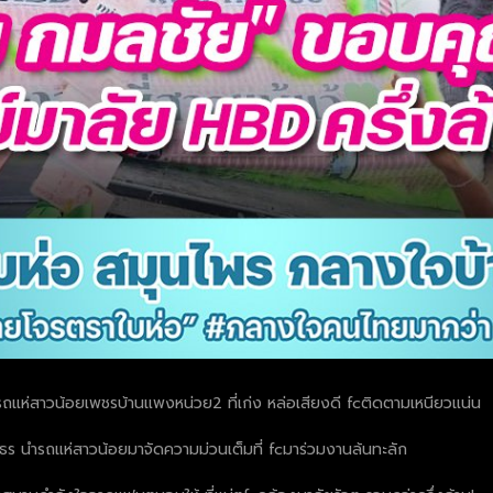
ถแห่สาวน้อยเพชรบ้านแพงหน่วย2 ที่เก่ง หล่อเสียงดี fcติดตามเหนียวแน่น
ยโสธร นำรถแห่สาวน้อยมาจัดความม่วนเต็มที่ fcมาร่วมงานล้นทะลัก