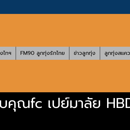
างไทฯ
FM90 ลูกทุ่งรักไทย
ข่าวลูกทุ่ง
ลูกทุ่งสแคว
บคุณfc เปย์มาลัย HBD 