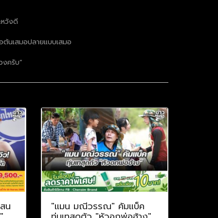
ะหวังดี
บเสมอต้นเสมอปลายแบบเสมอ
วงครับ”
แสน
"แมน มณีวรรณ" คัมแบ็ค
"
ทุ่มเทสุดตัว "หัวอกพ่อฮ้าง"