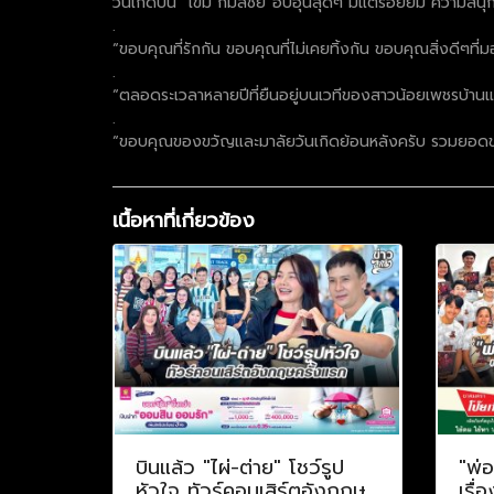
วันเกิดปีนี้ “เขม กมลชัย”อบอุ่นสุดๆ มีแต่รอยยิ้ม ความส
.
“ขอบคุณที่รักกัน ขอบคุณที่ไม่เคยทิ้งกัน ขอบคุณสิ่งดีๆที่
.
“ตลอดระเวลาหลายปีที่ยืนอยู่บนเวทีของสาวน้อยเพชรบ้าน
.
“ขอบคุณของขวัญและมาลัยวันเกิดย้อนหลังครับ รวมยอดข
เนื้อหาที่เกี่ยวข้อง
บินแล้ว "ไผ่-ต่าย" โชว์รูป
"พ่
หัวใจ ทัวร์คอนเสิร์ตอังกฤษ
เรื่