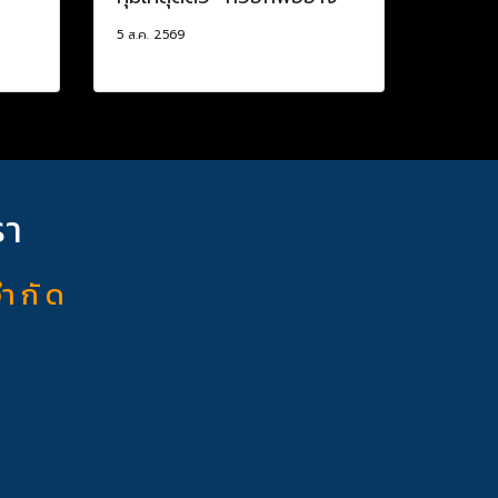
5 ส.ค. 2569
รา
จำ กั ด