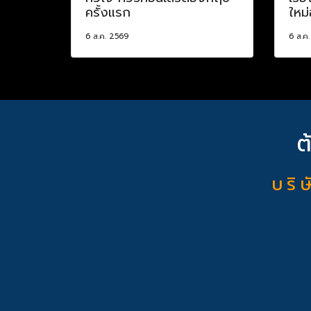
ครั้งแรก
ใหม่
6 ส.ค. 2569
6 ส.ค
ต
บ ริ ษ