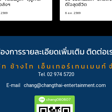
อลังฯ
ดีใจสุดชีวิต
. 2569
6 ส.ค. 2569
้องการรายละเอียดเพิ่มเติม ติดต่อเ
ั ท ช้ า ง ไ ท เ อ็ น เ ท อ ร์ เ ท น เ ม น ท์ 
Tel.
02 974 5720
E-mail
chang@changthai-entertainment.com
chang080807