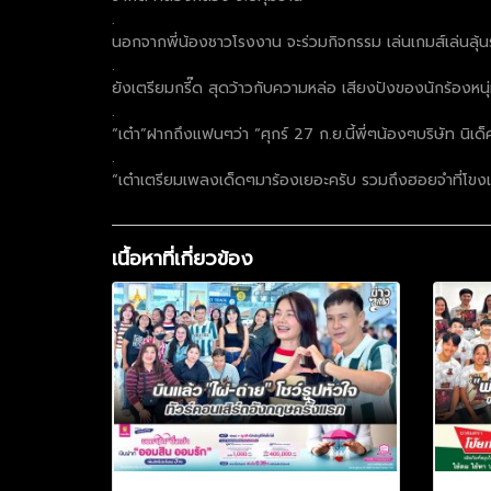
.
นอกจากพี่น้องชาวโรงงาน จะร่วมกิจกรรม เล่นเกมส์เล่นลุ้
.
ยังเตรียมกรี๊ด สุดว้าวกับความหล่อ เสียงปังของนักร้องหน
.
“เต๋า”ฝากถึงแฟนๆว่า “ศุกร์ 27 ก.ย.นี้พี่ๆน้องๆบริษัท นิ
.
“เต๋าเตรียมเพลงเด็ดๆมาร้องเยอะครับ รวมถึงฮอยจำที่โขงเจ
เนื้อหาที่เกี่ยวข้อง