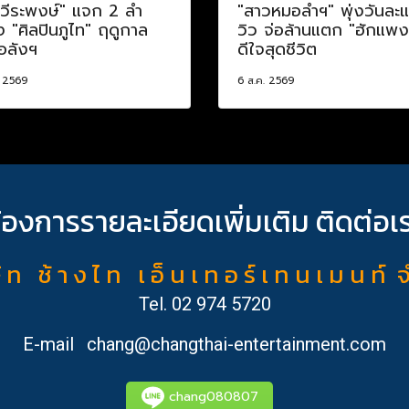
อวีระพงษ์" แจก 2 ลำ
"สาวหมอลำฯ" พุ่งวันละ
อง "ศิลปินภูไท" ฤดูกาล
วิว จ่อล้านแตก "ฮักแพง
อลังฯ
ดีใจสุดชีวิต
. 2569
6 ส.ค. 2569
้องการรายละเอียดเพิ่มเติม ติดต่อเ
ั ท ช้ า ง ไ ท เ อ็ น เ ท อ ร์ เ ท น เ ม น ท์ 
Tel.
02 974 5720
E-mail
chang@changthai-entertainment.com
chang080807