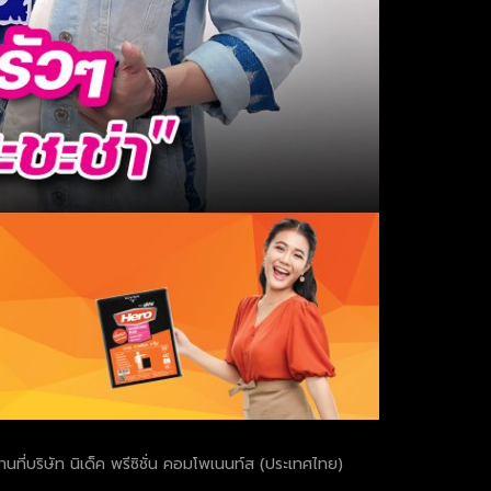
นที่บริษัท นิเด็ค พรีซิชั่น คอมโพเนนท์ส (ประเทศไทย)