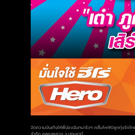
จัดความบันเทิงให้พี่น้องฉันทนารัวๆ คลื่นfm90ลูกทุ่งรักไท
จำกัด คลองหลวง จ.ปทุมธานี