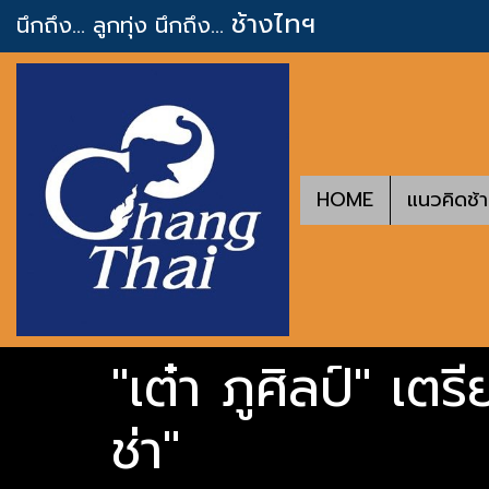
ช้างไทฯ
นึกถึง... ลูกทุ่ง
นึกถึง...
HOME
แนวคิดช้
"เต๋า ภูศิลป์" เต
ช่า"