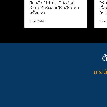
บินแล้ว "ไผ่-ต่าย" โชว์รูป
"พ่
หัวใจ ทัวร์คอนเสิร์ตอังกฤษ
เรื่
ครั้งแรก
ใหม่
6 ส.ค. 2569
6 ส.ค
ต
บ ริ ษ