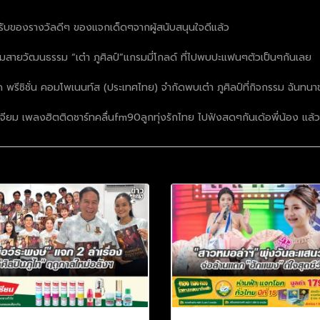
นรับของรางวัลดีๆ ของแจกเด็ดๆจากผู้สนับสนุนใจดีแล้ว
ุ่มสายวัฒนธรรม “เต๋า ภูศิลป์”แกรมมี่โกลด์ ที่ไปพบปะแฟนๆตัวเป็นๆกันเลย
เด็ค พรีซิชั่น คอมโพเนนท์ส (ประเทศไทย) จำกัดพบเต๋า ภูศิลป์ที่กิจกรรม ฉันท
ียม เพลงฮิตติดชาร์ทคลื่นfm90ลูกทุ่งรักไทย ไปฟังสดๆกันเด้อพี่น้อง แล้วพ