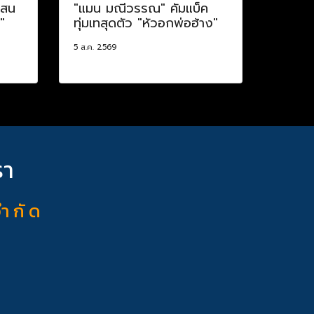
แสน
"แมน มณีวรรณ" คัมแบ็ค
"
ทุ่มเทสุดตัว "หัวอกพ่อฮ้าง"
5 ส.ค. 2569
รา
จำ กั ด