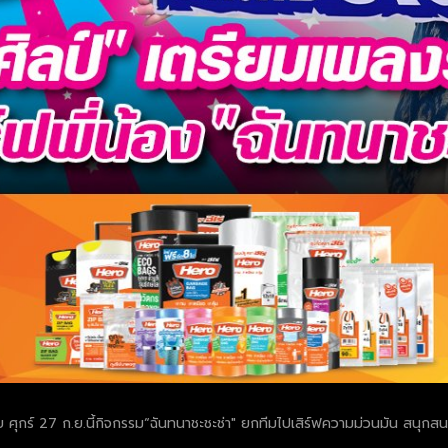
ย ศุกร์ 27 ก.ย.นี้กิจกรรม“ฉันทนาชะชะช่า" ยกทีมไปเสิร์ฟความม่วนมัน สนุกสนา