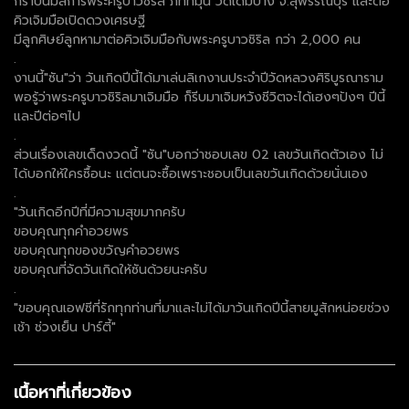
กราบนมัสการพระครูบาวชิริล ภัททมุนี วัดเดิมบาง จ.สุพรรณบุรี และต่อ
คิวเจิมมือเปิดดวงเศรษฐี
มีลูกศิษย์ลูกหามาต่อคิวเจิมมือกับพระครูบาวชิริล กว่า 2,000 คน
.
งานนี้"ซัน"ว่า วันเกิดปีนี้ได้มาเล่นลิเกงานประจำปีวัดหลวงศิริบูรณาราม
พอรู้ว่าพระครูบาวชิริลมาเจิมมือ ก็รีบมาเจิมหวังชีวิตจะได้เฮงๆปังๆ ปีนี้
และปีต่อๆไป
.
ส่วนเรื่องเลขเด็ดงวดนี้ "ซัน"บอกว่าชอบเลข 02 เลขวันเกิดตัวเอง ไม่
ได้บอกให้ใครซื้อนะ แต่ตนจะซื้อเพราะชอบเป็นเลขวันเกิดด้วยนั่นเอง
.
"วันเกิดอีกปีที่มีความสุขมากครับ
ขอบคุณทุกคำอวยพร
ขอบคุณทุกของขวัญคำอวยพร
ขอบคุณที่จัดวันเกิดให้ซันด้วยนะครับ
.
"ขอบคุณเอฟซีที่รักทุกท่านที่มาและไม่ได้มาวันเกิดปีนี้สายมูสักหน่อยช่วง
เช้า ช่วงเย็น ปาร์ตี้"
เนื้อหาที่เกี่ยวข้อง