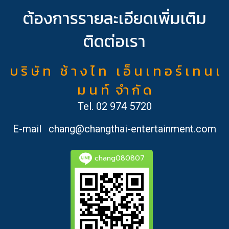
ต้องการรายละเอียดเพิ่มเติม
ติดต่อเรา
บ ริ ษั ท ช้ า ง ไ ท เ อ็ น เ ท อ ร์ เ ท น เ
ม น ท์ จำ กั ด
Tel.
02 974 5720
E-mail
chang@changthai-entertainment.com
chang080807