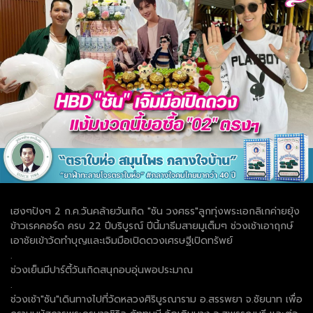
เฮงๆปังๆ 2 ก.ค.วันคล้ายวันเกิด "ซัน วงศธร"ลูกทุ่งพระเอกลิเกค่ายยุ้ง
ข้าวเรคคอร์ด ครบ 22 ปีบริบูรณ์ ปีนี้มาธีมสายมูเต็มๆ ช่วงเช้าเอาฤกษ์
เอาชัยเข้าวัดทำบุญและเจิมมือเปิดดวงเศรษฐีเปิดทรัพย์
.
ช่วงเย็นมีปาร์ตี้วันเกิดสนุกอบอุ่นพอประมาณ
.
ช่วงเช้า"ซัน"เดินทางไปที่วัดหลวงศิริบูรณาราม อ.สรรพยา จ.ชัยนาท เพื่อ