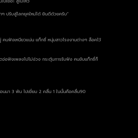
นไปเยอะ สู้ไม่ไหว
่าๆ ปรับสู่โลกยุคใหม่ได้ ยินดีด้วยครับ”
ยู่ คนฟังเหนียวแน่น แท็กซี่ หนุ่มสาวโรงงานต่างๆ ล็อคไว้
จดจ่อฟังเพลงไปไม่ง่วง กระตุ้นการรับฟัง คนขับแท็กซี่ก็
ื่อนมา 3 พัน ไปเยี่ยม 2 คลื่น 1 ในนั้นคือคลื่น90