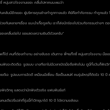
กซี่ หนุ่มสาวโรงงานเยอะ คลื่นไปหาคนนะผมว่า
คลับมีอีกเยอะ ผู้บริหารคุณช้างทำถูกทางแล้ว คีย์คือทำกิจกรรม ทำถูกแล้ว โซ
ช่วยกันหลายๆเรื่อง แนะนำเกื้อกูลกัน เราก็ส่งนักร้องไปร่วมกิจกรรมต่างๆ ต
ษของคลื่นต่อไป ขอแสดงความยินดีด้วยครับ”
แอพก็ได้ คนที่ต้องทำงาน อย่างขับรถ เดินทาง พี่ๆแท็กซี่ หนุ่มสาวโรงงาน มือเ
นฟังจะติดดีเจ. รูปแบบ บางทีเขาไม่มีเวลาเปิดมือถือฟังโน่น ดูนี่ทั้งวันก็ฟังวิท
ดีเจ. รูปแบบการจัดดี เหมือนมีเพื่อน ถือเป็นเสน่ห์ คนรุ่นใหญ่ก็ติดใจ 10 ปี 
ต่ยังฟังวิทยุ แสดงว่านักฟังตัวจริง แฟนพันธ์แท้
ป็นคนเดียวรึเปล่าที่รุ่นนี้ทำวิทยุมาได้ 10 ปี ได้ความขลังนะ