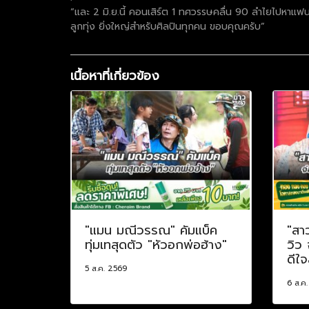
“และ 2 มิ.ย.นี้ คอนเสิร์ต 1 ทศวรรษคลื่น 90 ลำไยไปหาแฟน
ลูกทุ่ง ยิ่งใหญ่สำหรับศิลปินทุกคน ขอบคุณครับ”
เนื้อหาที่เกี่ยวข้อง
"แมน มณีวรรณ" คัมแบ็ค
"สา
ทุ่มเทสุดตัว "หัวอกพ่อฮ้าง"
วิว
ดีใจ
5 ส.ค. 2569
6 ส.ค