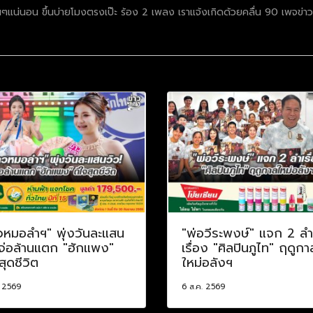
ๆแน่นอน ขึ้นบ่ายโมงตรงเป๊ะ ร้อง 2 เพลง เราแจ้งเกิดด้วยคลื่น 90 เพจข่าว
วหมอลำฯ" พุ่งวันละแสน
"พ่อวีระพงษ์" แจก 2 ลำ
 จ่อล้านแตก "ฮักแพง"
เรื่อง "ศิลปินภูไท" ฤดูกา
สุดชีวิต
ใหม่อลังฯ
. 2569
6 ส.ค. 2569