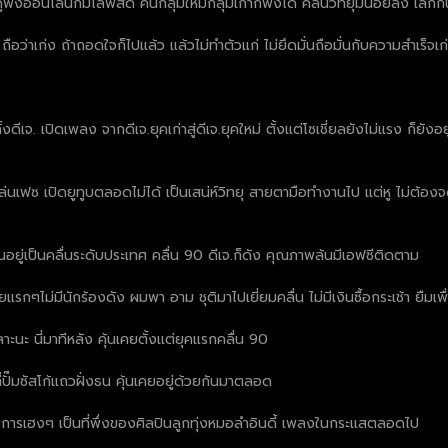
ฟังออนไลน์ก็มีไลฟ์สด คนกลุ่มใหม่กลุ่มเก่าก็ฟังได้ คลื่นวิทยุมีน้อยลง เลิกกั
้ ถือว่าเก่ง ถ้าถอดใจก็ไปแล้ว แล้วไม่ทำตัวแก่ ไม่ยึดมั่นถือมั่นกับความสำเร็จเก
. เปิดเพลง จากดีเจ.ยุคเก่าสู่ดีเจ.ยุคใหม่ ตั้งแต่โซเชี่ยลยังไม่แรง ก็ยังอ
เล่นเฟซ เปิดยูทูบตลอดไม่ได้ เป็นเสน่ห์วิทยุ สายตามือทำงานไป แต่หู ไม่ต้อง
ยู่เป็นคลื่นระดับประเทศ คลื่น 90 ดีเจ.ก็ดัง คุณภาพล้นมีเอฟซีติดตาม
ยแรกๆไม่มีนักร้องดัง ผมพา อาม ชุติมาไปเยี่ยมคลื่น ไม่มีเงินซื้อกระเช้า ยืมเพ
ะนะ นี่มาทีหลัง คุ้นเคยตั้งแต่ยุคแรกคลื่น 90
่ปั๊มซัสโก้แถวฝั่งธน คุ้นเคยอยู่ด้วยกันมาตลอด
บการเฮงๆ เป็นที่พึ่งของศิลปินลูกทุ่งหมอลำอินดี้ เพลงในกระแสตลอดไป