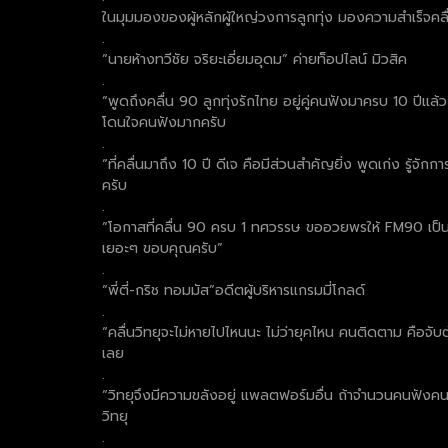
ในมุมมองของผู้หลักผู้ใหญ่วงการลูกทุ่ง มองความสำเร็จค
.
“นายห้างทวีชัย จริยะเอี่ยมอุดม” ค่ายท็อปไลน์ มิวสิค
.
“พูดถึงคลื่น 90 ลูกทุ่งรักไทย อยู่คู่คนฟังมาครบ 10 ปีแ
โดนใจคนฟังมากครับ
.
“ที่คลื่นมาถึง 10 ปี ดีเจ คือมีส่วนสำคัญยิ่ง พูดเก่ง รู้จั
ครับ
.
“โอกาสที่คลื่น 90 ครบ 1 ทศวรรษ ขออวยพรให้ FM90 เป็นที่
เยอะๆ ขอบคุณครับ”
.
“พี่ตี่-กริช ทอมมัส”อดีตผู้บริหารแกรมมี่โกลด์
.
“คลื่นวิทยุจะไม่หายไปไหนนะ ไม่ว่ายุคไหน คนติดตาม คือจับต้
เลย
.
“วิทยุจึงมีความขลังอยู่ แพลตฟอร์มอื่น ถ้าจำนวนคนฟังคนดู
วิทยุ
.