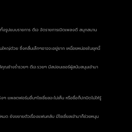
ๆ ทั้งรูปแบบรายการ ดีเจ จัดรายการเปิดเพลงดี สนุกสนาน
่นใหญ่ด้วย ซึ่งคลื่นเล็กๆอาจจะอยู่ยาก เหนื่อยหน่อยในยุคนี้
คุณช้างร่ำรวยๆ ดีเจ.รวยๆ มีสปอนเซอร์ผู้สนับสนุนเข้ามา
 แพลตฟอร์มอื่นๆโซเชี่ยลจะไม่เห็น หรือชื่อก็ปกปิดไม่ให้รู้
หมด ยังขยายตัวเรื่องแฟนคลับ มีโซเชี่ยลเข้ามาก็ช่วยหนุน