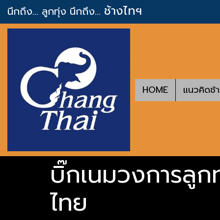
ช้างไทฯ
นึกถึง... ลูกทุ่ง
นึกถึง...
HOME
แนวคิดช้
บิ๊กเนมวงการลูก
ไทย