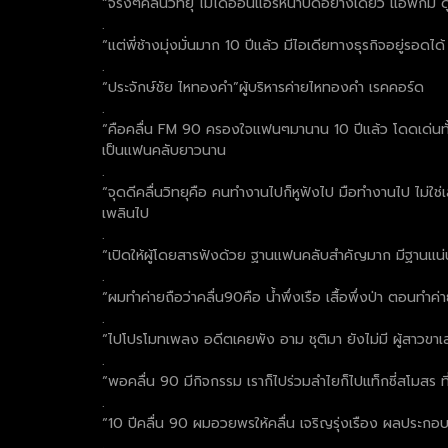
“จริงๆคลื่นวิทยุ ไม่ได้ออนแอร์หน้าปัดอย่างเดียว แอพก็มี ดู
.
“แต่พี่ช้างมุ่งมั่นมาก 10 ปีแล้ว มีไอเดียทางธุรกิจอยู่รอดได
.
“ประจักษ์ชัย ไหทองคำ”ผู้บริหารค่ายไหทองคำ เรคคอร์ด
.
“คือคลื่น FM 90 ครองใจแฟนๆมานาน 10 ปีแล้ว โดดเด่นทั้งดีเจ
เป็นแฟนคลับยาวนาน
.
“จุดดีคลื่นวิทยุคือ คนทำงานไปก็หูฟังไป มือทำงานไป ไม่ใช่
เพลินไป
.
“เปิดให้ผู้โดยสารฟังด้วย ฐานแฟนคลับสำคัญมาก มีฐานแน่นอ
.
“ผมทำค่ายถือว่าคลื่น90คือ น้ำพึ่งเรือ เสื้อพึ่งป่า ตอนทำค่า
.
“ไปโปรโมทเพลง อดีตเคยพัง อาม ชุติมา ยังไม่มี ผู้สาวขาเลา
.
“พอคลื่น 90 มีกิจกรรม เราก็ไปร่วมลำไยก็ไปแท็กซี่สโมสร ที
.
“10 ปีคลื่น 90 ผมอวยพรให้คลื่น เจริญรุ่งเรือง ผลประกอ
.