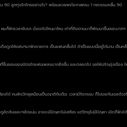
ลื่น 90 ลูกทุ่งรักไทยอย่างไร? พร้อมอวยพรโอกาสครบ 1 ทศวรรษคลื่น 90
ล้ว ผมก็ฟังเวลาขับรถ นั่งรถไปไหนมาไหน เท่าที่ติดตามมาก็พัฒนาขึ้นเยอะมาก
กการดึงดูดให้แฟนๆมาฟังรายการ เป็นแฟนคลื่นได้ ถ้าเป็นแบบนี้อยู่ได้นาน เป็นคลื
ชื่นชอบของมิตรรักแฟนเพลงมากยิ่งขึ้น และตลอดไป ขอให้เจริญรุ่งเรือง ให้
องได้ คนฟังวิทยุเหมือนเป็นญาติกับดีเจ. เวลามีกิจกรรม ก็ไปเจอกันเจอตัวจริงๆ
อัดกันเยอะๆอัดแน่น อาจจะมีปัญหาไม่เสถียร แต่วิทยุไม่มีปัญหา เปิดก็ฟังได้