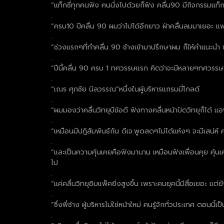
“แท็กซี่ทุกคนฟัง คนนั่งไปด้วยก็ฟัง คลื่น90 มีกิจกรรมแท็
.
“ครบ10 ปีคลื่น 90 ผมว่าไปได้อีกยาว ฝ่าคลื่นลมมาเยอะ แฟน
.
“ช่วงแรกๆที่ทำคลื่น 90 ช้างเข้ามาปรึกษาผม ก็ให้คำแนะนำ 
.
“ปีนี้คลื่น 90 ครบ 1 ทศวรรษแรก คิดว่าจะมีหลายๆทศวรร
.
“เณร ศุภชัย นิลวรรณ”หนึ่งในผู้บริหารแกรมมี่โกลด์
.
“ผมมองว่าคลื่นวิทยุมีข้อดี ฟังทางคลื่นหน้าปัดวิทยุก็ได้ 
.
“เหมือนมีปฎิสัมพันธ์กัน ดีเจ.พูดสดๆไม่ได้แห้งๆ จะมีเสน่ห์ ค
.
“และเป็นความคุ้นเคยคือฟังมานาน เหมือนฟังเพื่อนคุย คุ้นเคย
ไป
.
“แค่คลื่นวิทยุอิมแพ็คยิ่งสูงขึ้น เพราะคนยุคนี้มีสื่อเยอะ แ
.
“ซึ่งพี่ช้าง ผู้บริหารไม่ใช่หน้าใหม่ คนรู้จักทั่วประเทศ ตอนนี้เ
.