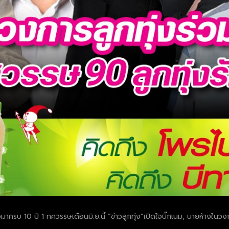
มาครบ 10 ปี 1 ทศวรรษเดือนมิ.ย.นี้ “ข่าวลูกทุ่ง”เปิดใจบิ๊กเนม, นายห้างในวงการล