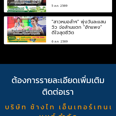
5 ส.ค. 2569
"สาวหมอลำฯ" พุ่งวันละแสน
วิว จ่อล้านแตก "ฮักแพง"
ดีใจสุดชีวิต
6 ส.ค. 2569
ต้องการรายละเอียดเพิ่มเติม
ติดต่อเรา
บ ริ ษั ท ช้ า ง ไ ท เ อ็ น เ ท อ ร์ เ ท น เ