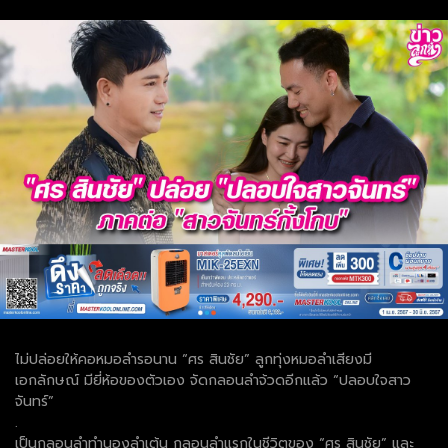
ไม่ปล่อยให้คอหมอลำรอนาน “ศร สินชัย” ลูกทุ่งหมอลำเสียงมี
เอกลักษณ์ มียี่ห้อของตัวเอง จัดกลอนลำจ้วดอีกแล้ว “ปลอบใจสาว
จันทร์”
.
เป็นกลอนลำทำนองลำเต้น กลอนลำแรกในชีวิตของ “ศร สินชัย” และ