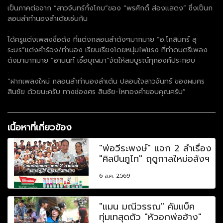
เป็นภาคต่อจาก “สาวจันทร์กั้งโกบ”ของ “พรศักดิ์ ส่องแสดง” ซึ่งเป็นก
ลอนลำทำนองลำเต้ยเช่นกัน
.
ได้ครูแต่งเพลงชื่อดัง ที่แต่งกลอนลำดังๆมากมาย “อ.โกสินทร์ สุ
ระษร”แต่งคำร้อง/ทำนอง เรียบเรียงโดยหนุ่มไฟแรง ที่ทำดนตรีเพลง
ดังมามากมาย “อานนท์ เชื้อบุญมา”จัดให้สมบูรณ์ทุกองค์ประกอบ
.
“ฝากเพลงใหม่ กลอนลำทำนองลำเต้น ปลอบใจสาวจันทร์ ของผมศร
สินชัย ด้วยนะครับ ทางช่องศร สินชัย-ไหทองคำขอบคุณครับ”
เนื้อหาที่เกี่ยวข้อง
"พ่อวีระพงษ์" แจก 2 ลำเรื่อง
"ศิลปินภูไท" ฤดูกาลใหม่อลังฯ
6 ส.ค. 2569
"แมน มณีวรรณ" คัมแบ็ค
ทุ่มเทสุดตัว "หัวอกพ่อฮ้าง"