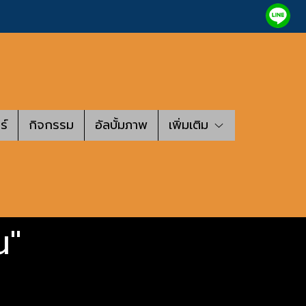
ร์
กิจกรรม
อัลบั้มภาพ
เพิ่มเติม
น"