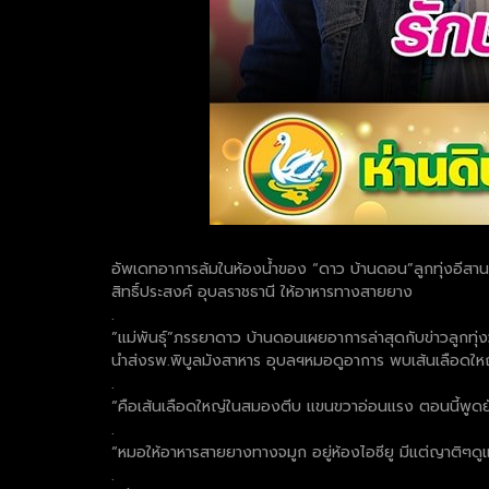
อัพเดทอาการล้มในห้องน้ำของ “ดาว บ้านดอน”ลูกทุ่งอีสานชั้
สิทธิ์ประสงค์ อุบลราชธานี ให้อาหารทางสายยาง
.
”แม่พันธุ์”ภรรยาดาว บ้านดอนเผยอาการล่าสุดกับข่าวลูกทุ่ง
นำส่งรพ.พิบูลมังสาหาร อุบลฯหมอดูอาการ พบเส้นเลือดให
.
“คือเส้นเลือดใหญ่ในสมองตีบ แขนขวาอ่อนแรง ตอนนี้พูดยังไ
.
“หมอให้อาหารสายยางทางจมูก อยู่ห้องไอซียู มีแต่ญาติๆดูแ
.