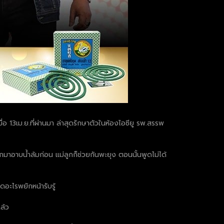
อ 13เม.ย.ที่ผ่านมา ล่าสุดรักษาตัวในห้องไอซียู รพ.สรรพ
กมาอาบน้ำล้มก่อน แม่ลูกก็ช่วยกันพะยุง ตอนนั้นพูดไม่ได้
อะไรพยักหน้ารับรู้
ล้ว