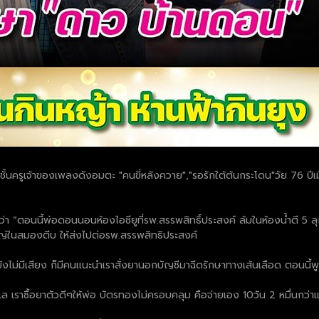
นครูเจ้าของเพลงดังอมตะ "คนขี่หลังควาย","รอรักใต้ต้นกระโดน"วัย 76 ปีเมื่
ว่า “ตอนนี้พ่อดอนนอนห้องไอซียูที่รพ.สรรพสิทธิ์ประสงค์ ล้มในห้องน้ำตี 5 ลุ
ญ่ในสมองตีบ ให้ส่งไปต่อรพ.สรรพสิทธิประสงค์
ม่มีเสียง ก็มีคนแนะนำเราสั่งยานอกบัญชีมาฉีดรักษาทางเส้นเลือด ตอนนี้พูด
ล เราซื้อยาตัวดีๆให้พ่อ บัตรทองไม่ครอบคลุม คือจ่ายเอง 10วัน 2 หมื่นกว่าแ