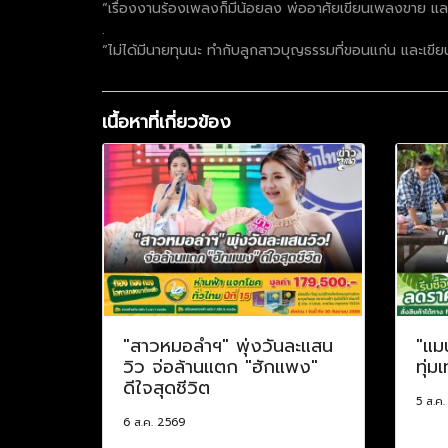
“เรื่องงานร้องเพลงก็มีน้อยลง พ่ออาศัยเขียนเพลงขาย และสร้
.
“ไม่ได้มีนายทุนนะ ทำกับลูกสาวบุญธรรมที่ขอนแก่น และเขี
เนื้อหาที่เกี่ยวข้อง
"สาวหมอลำฯ" พุ่งวันละแสน
"แม
วิว จ่อล้านแตก "ฮักแพง"
ทุ่ม
ดีใจสุดชีวิต
5 ส.ค
6 ส.ค. 2569