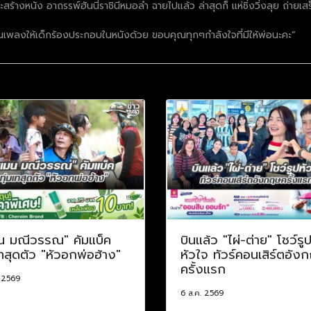
างหนัง อาถรรพ์ฮันนี่ราชินีหมอลำ ฉายไปแล้ว ล่าสุดก็ แห่ซิ่งวิ่งลุย ถ่ายเสร
ยนเพลงให้เด็กร้องประกอบในหนังด้วย ขอบคุณทุกๆกำลังใจที่มีให้พ่อนะคะ”
น มณีวรรณ" คัมแบ็ค
บินแล้ว "ไผ่-ต่าย" โชว์รู
เทสุดตัว "หัวอกพ่อฮ้าง"
หัวใจ ทัวร์คอนเสิร์ตอัง
ครั้งแรก
. 2569
6 ส.ค. 2569