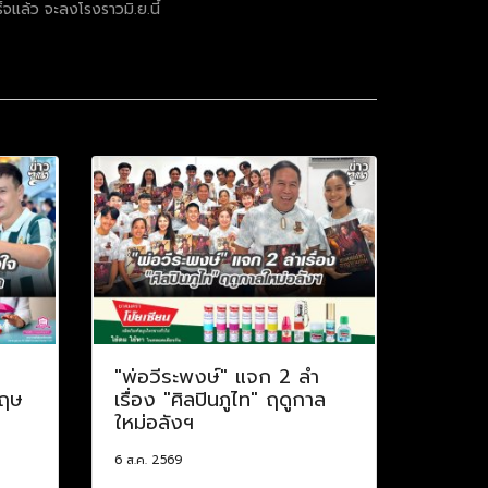
็จแล้ว จะลงโรงราวมิ.ย.นี้
ป
"พ่อวีระพงษ์" แจก 2 ลำ
กฤษ
เรื่อง "ศิลปินภูไท" ฤดูกาล
ใหม่อลังฯ
6 ส.ค. 2569