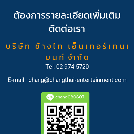
ต้องการรายละเอียดเพิ่มเติม
ติดต่อเรา
บ ริ ษั ท ช้ า ง ไ ท เ อ็ น เ ท อ ร์ เ ท น เ
ม น ท์ จำ กั ด
Tel.
02 974 5720
E-mail
chang@changthai-entertainment.com
chang080807