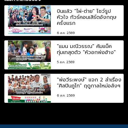
บินแล้ว "ไผ่-ต่าย" โชว์รูป
หัวใจ ทัวร์คอนเสิร์ตอังกฤษ
ครั้งแรก
6 ส.ค. 2569
"แมน มณีวรรณ" คัมแบ็ค
ทุ่มเทสุดตัว "หัวอกพ่อฮ้าง"
5 ส.ค. 2569
"พ่อวีระพงษ์" แจก 2 ลำเรื่อง
"ศิลปินภูไท" ฤดูกาลใหม่อลังฯ
6 ส.ค. 2569