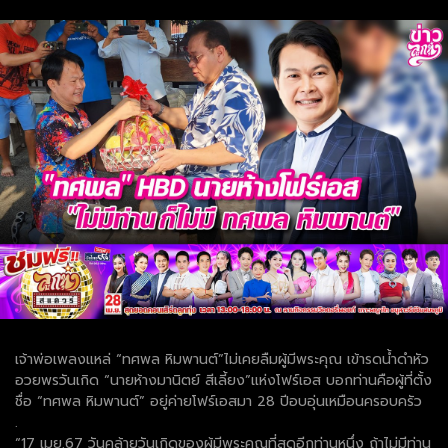
เจ้าพ่อเพลงแหล่ “ทศพล หิมพานต์”ไม่เคยลืมผู้มีพระคุณ เข้ารดน้ำดำหัว
อวยพรวันเกิด “นายห้างมานิตย์ สีเลี้ยง”แห่งโฟร์เอส บอกท่านคือผู้ที่ตั้ง
ชื่อ “ทศพล หิมพานต์” อยู่ค่ายโฟร์เอสมา 28 ปีอบอุ่นเหมือนครอบครัว
.
“17 เมย.67 วันคล้ายวันเกิดของผู้มีพระคุณที่สุดอีกท่านหนึ่ง ถ้าไม่มีท่าน