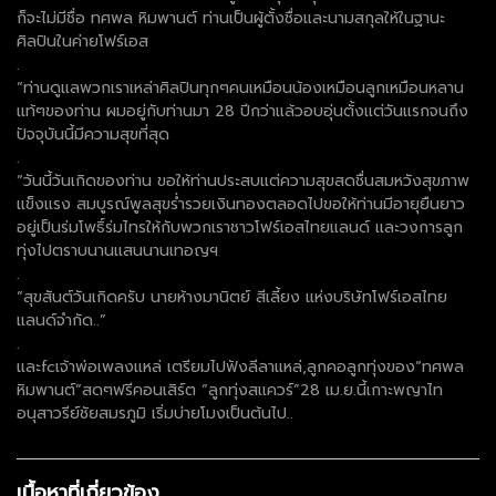
ก็จะไม่มีชื่อ ทศพล หิมพานต์ ท่านเป็นผู้ตั้งชื่อและนามสกุลให้ในฐานะ
ศิลปินในค่ายโฟร์เอส
.
“ท่านดูแลพวกเราเหล่าศิลปินทุกๆคนเหมือนน้องเหมือนลูกเหมือนหลาน
แท้ๆของท่าน ผมอยู่กับท่านมา 28 ปีกว่าแล้วอบอุ่นตั้งแต่วันแรกจนถึง
ปัจจุบันนี้มีความสุขที่สุด
.
“วันนี้วันเกิดของท่าน ขอให้ท่านประสบแต่ความสุขสดชื่นสมหวังสุขภาพ
แข็งแรง สมบูรณ์พูลสุขร่ำรวยเงินทองตลอดไปขอให้ท่านมีอายุยืนยาว
อยู่เป็นร่มโพธิ์ร่มไทรให้กับพวกเราชาวโฟร์เอสไทยแลนด์ และวงการลูก
ทุ่งไปตราบนานแสนนานเทอญฯ
.
“สุขสันต์วันเกิดครับ นายห้างมานิตย์ สีเลี้ยง แห่งบริษัทโฟร์เอสไทย
แลนด์จำกัด..”
.
และfcเจ้าพ่อเพลงแหล่ เตรียมไปฟังลีลาแหล่,ลูกคอลูกทุ่งของ“ทศพล
หิมพานต์”สดๆฟรีคอนเสิร์ต “ลูกทุ่งสแควร์”28 เม.ย.นี้เกาะพญาไท
อนุสาวรีย์ชัยสมรภูมิ เริ่มบ่ายโมงเป็นต้นไป..
เนื้อหาที่เกี่ยวข้อง